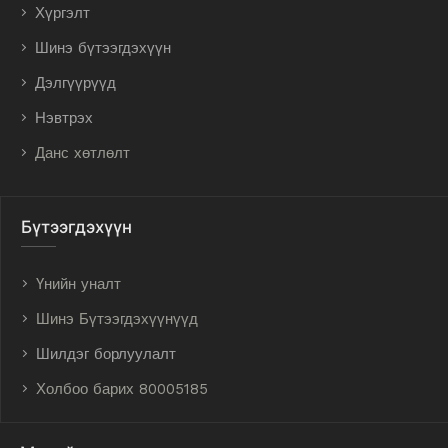
Хүргэлт
Шинэ бүтээгдэхүүн
Дэлгүүрүүд
Нэвтрэх
Данс хөтлөлт
Бүтээгдэхүүн
Үнийн уналт
Шинэ Бүтээгдэхүүнүүд
Шилдэг борлуулалт
Холбоо барих 80005185