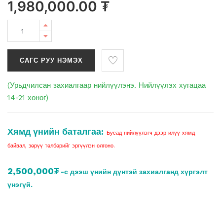
1,980,000.00
₮
САГС РУУ НЭМЭХ
(Урьдчилсан захиалгаар нийлүүлэнэ. Нийлүүлэх хугацаа
14-21 хоног)
Хямд үнийн баталгаа:
Бусад нийлүүлэгч дээр илүү хямд
байвал, зөрүү төлбөрийг эргүүлэн олгоно.
2,500,000₮
-с дээш үнийн дүнтэй захиалганд хүргэлт
үнэгүй.