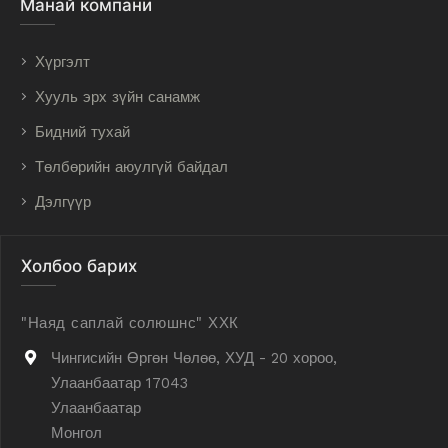
Манай компани
Хүргэлт
Хууль эрх зүйн санамж
Бидний тухай
Төлбөрийн аюулгүй байдал
Дэлгүүр
Холбоо барих
"Наяд саплай солюшнс" ХХК
Чингисийн Өргөн Чөлөө, ХУД - 20 хороо,
Улаанбаатар 17043
Улаанбаатар
Монгол