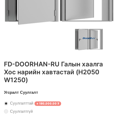
FD-DOORHAN-RU Галын хаалга
Хос нарийн хавтастай (H2050
W1250)
Угсралт Суулгалт
Суулгалттай
+
180,000.00
₮
Суулгалтгүй