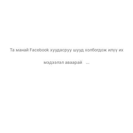
Та манай Facebook хуудасруу шууд холбогдож илүү их
мэдээлэл аваарай
...