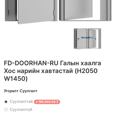
FD-DOORHAN-RU Галын хаалга
Хос нарийн хавтастай (H2050
W1450)
Угсралт Суулгалт
Суулгалттай
+
180,000.00
₮
Суулгалтгүй