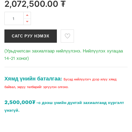
2,072,500.00
₮
САГС РУУ НЭМЭХ
(Урьдчилсан захиалгаар нийлүүлэнэ. Нийлүүлэх хугацаа
14-21 хоног)
Хямд үнийн баталгаа:
Бусад нийлүүлэгч дээр илүү хямд
байвал, зөрүү төлбөрийг эргүүлэн олгоно.
2,500,000₮
-с дээш үнийн дүнтэй захиалганд хүргэлт
үнэгүй.