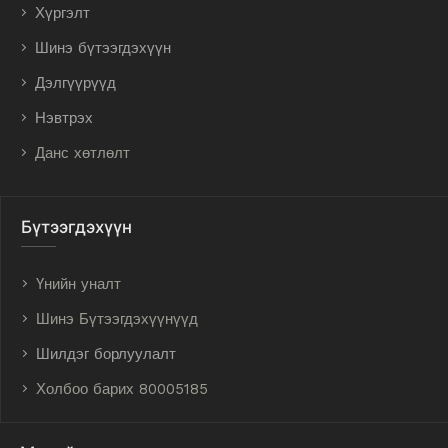
Хүргэлт
Шинэ бүтээгдэхүүн
Дэлгүүрүүд
Нэвтрэх
Данс хөтлөлт
Бүтээгдэхүүн
Үнийн уналт
Шинэ Бүтээгдэхүүнүүд
Шилдэг борлуулалт
Холбоо барих 80005185