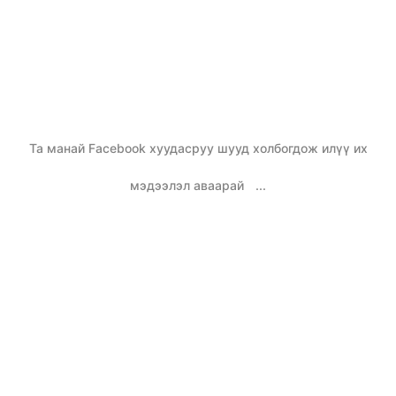
Та манай Facebook хуудасруу шууд холбогдож илүү их
мэдээлэл аваарай
...