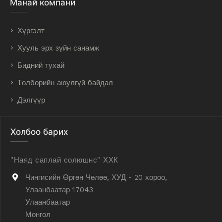
Манай компани
Хүргэлт
Хууль эрх зүйн санамж
Бидний тухай
Төлбөрийн аюулгүй байдал
Дэлгүүр
Холбоо барих
"Наяд саплай солюшнс" ХХК
Чингисийн Өргөн Чөлөө, ХУД - 20 хороо,
Улаанбаатар 17043
Улаанбаатар
Монгол