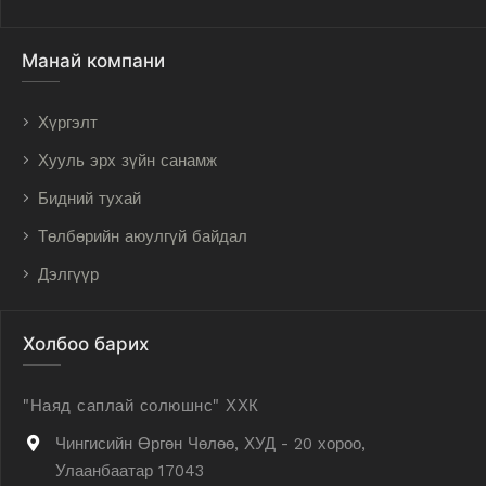
Манай компани
Хүргэлт
Хууль эрх зүйн санамж
Бидний тухай
Төлбөрийн аюулгүй байдал
Дэлгүүр
Холбоо барих
"Наяд саплай солюшнс" ХХК
Чингисийн Өргөн Чөлөө, ХУД - 20 хороо,
Улаанбаатар 17043