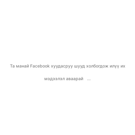
Та манай Facebook хуудасруу шууд холбогдож илүү их
мэдээлэл аваарай
...