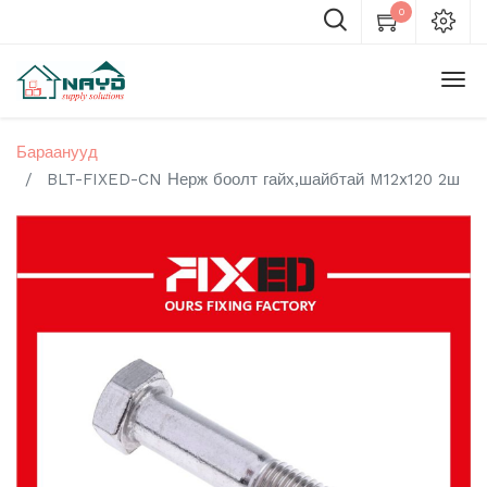
0
Бараанууд
BLT-FIXED-CN Нерж боолт гайх,шайбтай M12x120 2ш