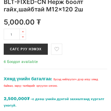
BLT-FIXED-CN Нерж боолт
гайх,шайбтай M12x120 2ш
5,000.00
₮
САГС РУУ НЭМЭХ
6 Боодол available
Хямд үнийн баталгаа:
Бусад нийлүүлэгч дээр илүү хямд
байвал, зөрүү төлбөрийг эргүүлэн олгоно.
2,500,000₮
-с дээш үнийн дүнтэй захиалганд хүргэлт
үнэгүй.