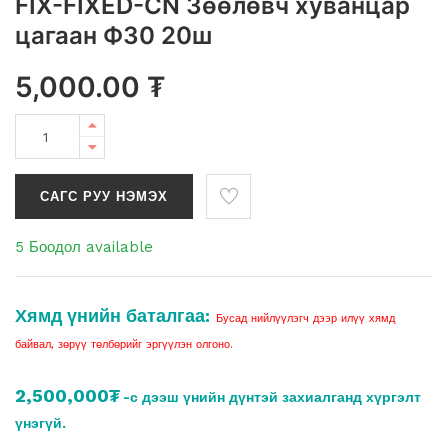
FIX-FIXED-CN Зөөлөвч хуванцар
цагаан Ф30 20ш
5,000.00
₮
САГС РУУ НЭМЭХ
5 Боодол available
Хямд үнийн баталгаа:
Бусад нийлүүлэгч дээр илүү хямд
байвал, зөрүү төлбөрийг эргүүлэн олгоно.
2,500,000₮
-с дээш үнийн дүнтэй захиалганд хүргэлт
үнэгүй.