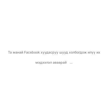
Та манай Facebook хуудасруу шууд холбогдож илүү их
мэдээлэл аваарай
...