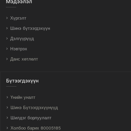
Мэдээлэл
Хүргэлт
Шинэ бүтээгдэхүүн
Дэлгүүрүүд
Нэвтрэх
Данс хөтлөлт
Бүтээгдэхүүн
Үнийн уналт
Шинэ Бүтээгдэхүүнүүд
Шилдэг борлуулалт
Холбоо барих 80005185