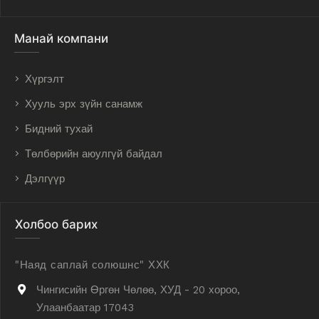
Манай компани
Хүргэлт
Хууль эрх зүйн санамж
Бидний тухай
Төлбөрийн аюулгүй байдал
Дэлгүүр
Холбоо барих
"Наяд саплай солюшнс" ХХК
Чингисийн Өргөн Чөлөө, ХУД - 20 хороо,
Улаанбаатар 17043