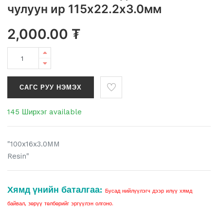
чулуун ир 115х22.2х3.0мм
2,000.00
₮
САГС РУУ НЭМЭХ
145 Ширхэг available
"100x16x3.0MM
Resin"
Хямд үнийн баталгаа:
Бусад нийлүүлэгч дээр илүү хямд
байвал, зөрүү төлбөрийг эргүүлэн олгоно.