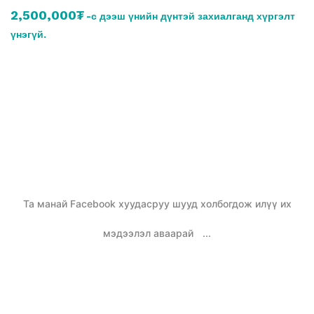
2,500,000₮
-с дээш үнийн дүнтэй захиалганд хүргэлт
үнэгүй.
Та манай Facebook хуудасруу шууд холбогдож илүү их
мэдээлэл аваарай
...