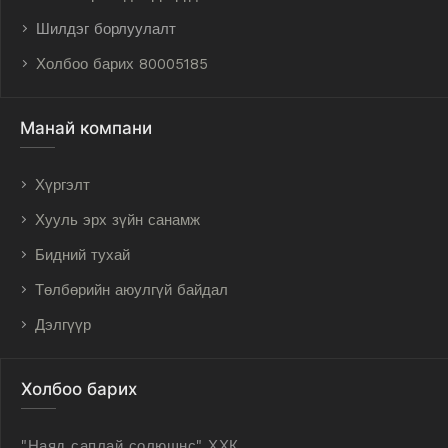
Шилдэг борлуулалт
Холбоо барих 80005185
Манай компани
Хүргэлт
Хууль эрх зүйн санамж
Бидний тухай
Төлбөрийн аюулгүй байдал
Дэлгүүр
Холбоо барих
"Наяд саплай солюшнс" ХХК