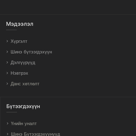
Мэдээлэл
Хүргэлт
Шинэ бүтээгдэхүүн
Дэлгүүрүүд
Нэвтрэх
Данс хөтлөлт
Бүтээгдэхүүн
Үнийн уналт
Шинэ Бүтээгдэхүүнүүд