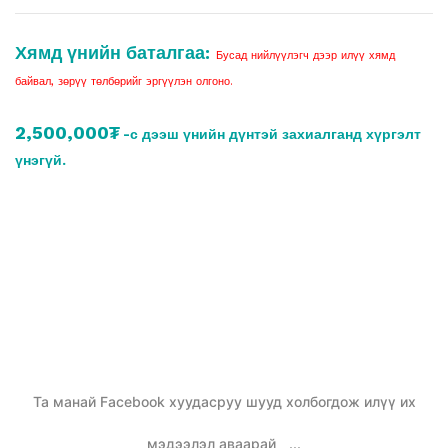
Хямд үнийн баталгаа:
Бусад нийлүүлэгч дээр илүү хямд
байвал, зөрүү төлбөрийг эргүүлэн олгоно.
2,500,000₮
-с дээш үнийн дүнтэй захиалганд хүргэлт
үнэгүй.
Та манай Facebook хуудасруу шууд холбогдож илүү их
мэдээлэл аваарай
...