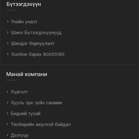
Бүтээгдэхүүн
Үнийн уналт
Шинэ Бүтээгдэхүүнүүд
Шилдэг борлуулалт
Холбоо барих 80005185
Манай компани
Хүргэлт
Хууль эрх зүйн санамж
Бидний тухай
Төлбөрийн аюулгүй байдал
Дэлгүүр