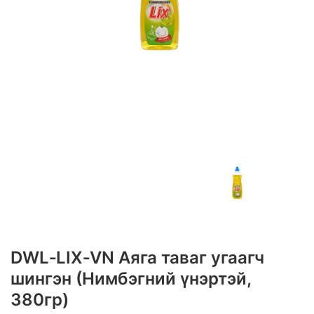
DWL‑LIX‑VN Аяга таваг угаагч
шингэн (Нимбэгний үнэртэй,
380гр)