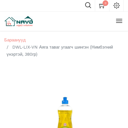
0
Бараанууд
DWL‑LIX‑VN Аяга таваг угаагч шингэн (Нимбэгний
үнэртэй, 380гр)