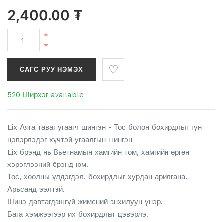
2,400.00
₮
САГС РУУ НЭМЭХ
520 Ширхэг available
Lix Аяга таваг угаагч шингэн - Тос болон бохирдлыг гүн
цэвэрлэдэг хүчтэй угаалгын шингэн
Lix брэнд нь Вьетнамын хамгийн том, хамгийн өргөн
хэрэглээний брэнд юм.
Тос, хоолны үлдэгдэл, бохирдлыг хурдан арилгана.
Арьсанд ээлтэй.
Шинэ давтагдашгүй жимсний анхилуун үнэр.
Бага хэмжээгээр их бохирдлыг цэвэрлэ.