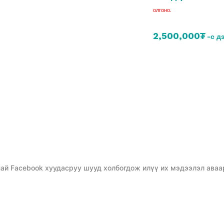
олгоно.
2,500,000₮
-с д
ай Facebook хуудасруу шууд холбогдож илүү их мэдээлэл аваа