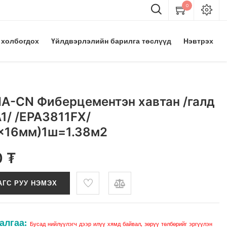
0
 холбогдох
Үйлдвэрлэлийн барилга төслүүд
Нэвтрэх
A-CN Фиберцементэн хавтан /галд
1/ /EPA3811FX/
x16мм)1ш=1.38м2
0
₮
АГС РУУ НЭМЭХ
алгаа:
Бусад нийлүүлэгч дээр илүү хямд байвал, зөрүү төлбөрийг эргүүлэн