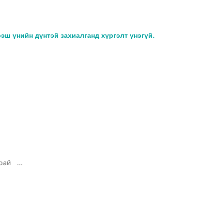
ээш үнийн дүнтэй захиалганд хүргэлт үнэгүй.
рай
...