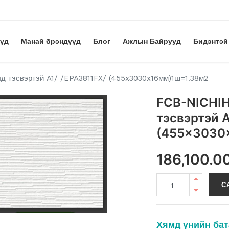
үүд
Манай брэндүүд
Блог
Ажлын Байрууд
Бидэнтэй
 тэсвэртэй A1/ /EPA3811FX/ (455x3030x16мм)1ш=1.38м2
FCB-NICHIH
тэсвэртэй A
(455x3030
186,100.0
С
Хямд үнийн бат