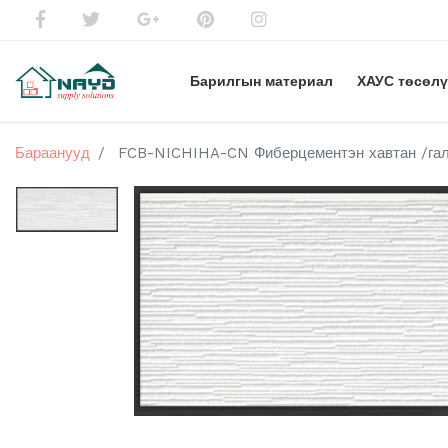
Барилгын материал
ХАУС төсөл
Бараанууд
FCB-NICHIHA-CN Фиберцементэн хавтан /галд