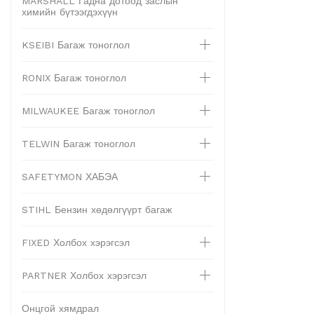
MARSHALL Гадна дотоод заслын
химийн бүтээгдэхүүн
KSEIBI Багаж тоноглол
RONIX Багаж тоноглол
MILWAUKEE Багаж тоноглол
TELWIN Багаж тоноглол
SAFETYMON ХАБЭА
STIHL Бензин хөдөлгүүрт багаж
FIXED Холбох хэрэгсэл
PARTNER Холбох хэрэгсэл
Онцгой хямдрал