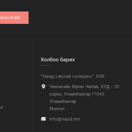
UBSCRIBE
Холбоо барих
"Наяд саплай солюшнс" ХХК
Чингисийн Өргөн Чөлөө, ХУД - 20
хороо, Улаанбаатар 17043
Улаанбаатар
ал
Монгол
info@nayd.mn