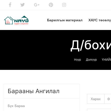
Барилгын материал
ХАУС төсөл
Д/бохи
Нүүр
Дэлгүүр
ҮНИЙН
Барааны Ангилал
Харах
Бүх Бараа