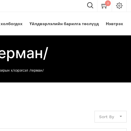
0
 холбогдох
Үйлдвэрлэлийн барилга төслүүд
Нэвтрэх
герман/
хирын х/хэрэгсэл /герман/
Sort By