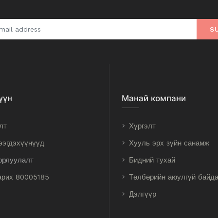
S
үүн
Манай компани
лт
Хүргэлт
ээгдэхүүнүүд
Хууль эрх зүйн санамж
орлуулалт
Бидний тухай
арих 80005185
Төлбөрийн аюулгүй байд
Дэлгүүр