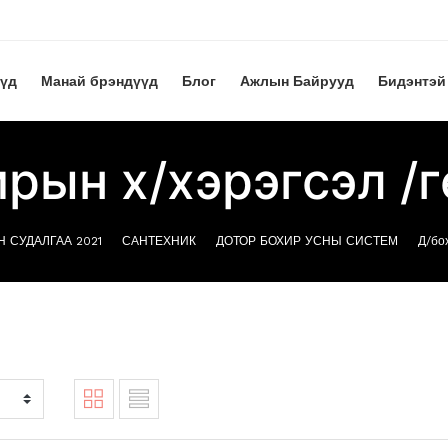
үүд
Манай брэндүүд
Блог
Ажлын Байрууд
Бидэнтэй
рын х/хэрэгсэл /
 СУДАЛГАА 2021
САНТЕХНИК
ДОТОР БОХИР УСНЫ СИСТЕМ
Д/бо