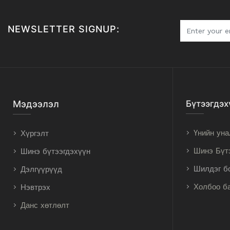
NEWSLETTER SIGNUP:
Мэдээлэл
Бүтээгдэх
Үнийн уна
Хүргэлт
Шинэ Бүт
Шинэ бүтээгдэхүүн
Шилдэг б
Дэлгүүрүүд
Холбоо б
Нэвтрэх
Данс хөтлөлт