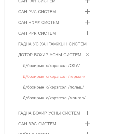
САН ГАН СИСТЕМ
САН PVC СИСТЕМ
САН HDPE СИСТЕМ
САН PPR СИСТЕМ
ГАДНА УС ХАНГАМЖЫН СИСТЕМ
ДОТОР БОХИР УСНЫ СИСТЕМ
Д/бохирын х/хэрэгсэл /ОХУ/
Д/бохирын х/хэрэгсэл /герман/
Д/бохирын х/хэрэгсэл /польш/
Д/бохирын х/хэрэгсэл /монгол/
ГАДНА БОХИР УСНЫ СИСТЕМ
САН ЗЭС СИСТЕМ