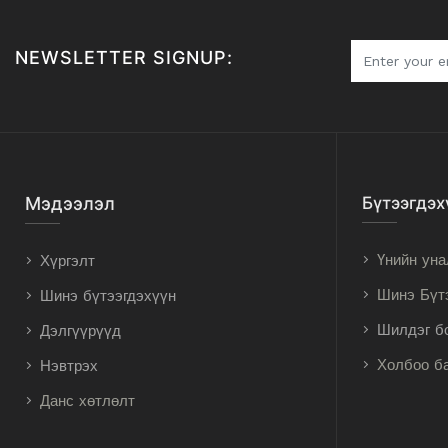
NEWSLETTER SIGNUP:
Мэдээлэл
Бүтээгдэх
Үнийн уна
Хүргэлт
Шинэ Бүт
Шинэ бүтээгдэхүүн
Шилдэг б
Дэлгүүрүүд
Холбоо б
Нэвтрэх
Данс хөтлөлт