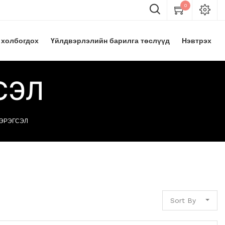
0
 холбогдох
Үйлдвэрлэлийн барилга төслүүд
Нэвтрэх
СЭЛ
ХЭРЭГСЭЛ
Sort By