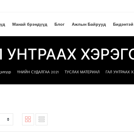
үүд
Манай брэндүүд
Блог
Ажлын Байрууд
Бидэнтэй
Л УНТРААХ ХЭРЭГ
элгүүр
ҮНИЙН СУДАЛГАА 2021
ТУСЛАХ МАТЕРИАЛ
ГАЛ УНТРААХ 