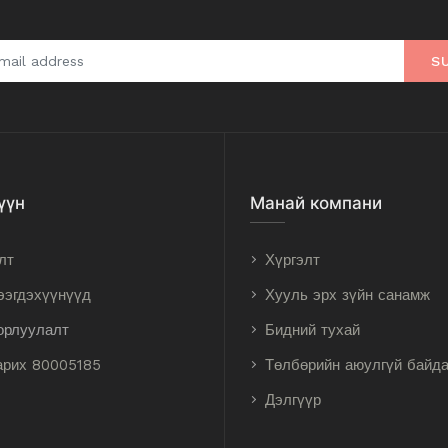
S
үүн
Манай компани
лт
Хүргэлт
ээгдэхүүнүүд
Хууль эрх зүйн санамж
орлуулалт
Бидний тухай
арих 80005185
Төлбөрийн аюулгүй байд
Дэлгүүр