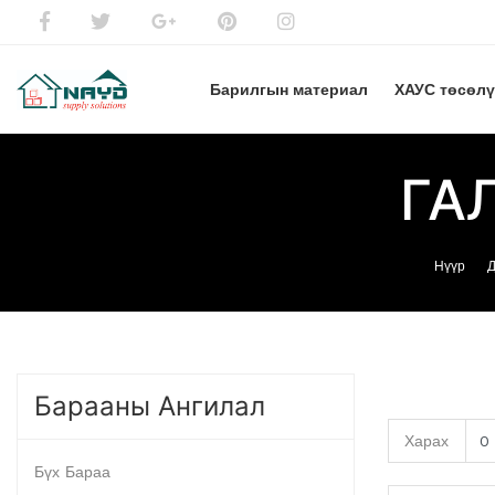
Барилгын материал
ХАУС төсөл
ГА
Нүүр
Д
Барааны Ангилал
Харах
Бүх Бараа