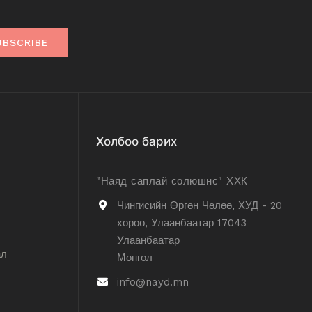
UBSCRIBE
Холбоо барих
"Наяд саплай солюшнс" ХХК
Чингисийн Өргөн Чөлөө, ХУД - 20
хороо, Улаанбаатар 17043
Улаанбаатар
ал
Монгол
info@nayd.mn