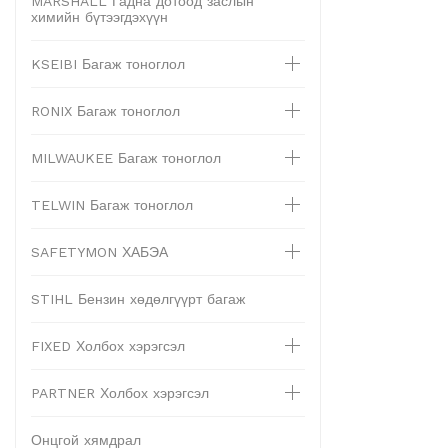
MARSHALL Гадна дотоод заслын
химийн бүтээгдэхүүн
KSEIBI Багаж тоноглол
RONIX Багаж тоноглол
MILWAUKEE Багаж тоноглол
TELWIN Багаж тоноглол
SAFETYMON ХАБЭА
STIHL Бензин хөдөлгүүрт багаж
FIXED Холбох хэрэгсэл
PARTNER Холбох хэрэгсэл
Онцгой хямдрал