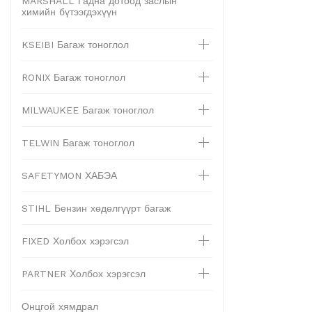
MARSHALL Гадна дотоод заслын
химийн бүтээгдэхүүн
KSEIBI Багаж тоноглол
RONIX Багаж тоноглол
MILWAUKEE Багаж тоноглол
TELWIN Багаж тоноглол
SAFETYMON ХАБЭА
STIHL Бензин хөдөлгүүрт багаж
FIXED Холбох хэрэгсэл
PARTNER Холбох хэрэгсэл
Онцгой хямдрал