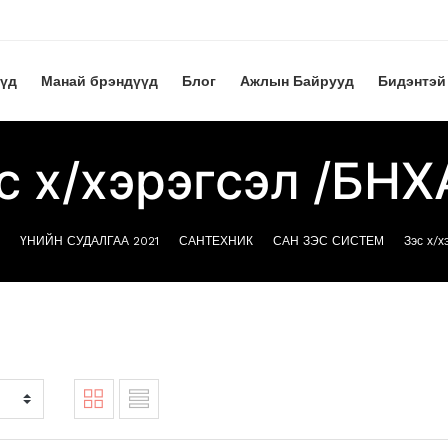
үүд
Манай брэндүүд
Блог
Ажлын Байрууд
Бидэнтэй
с х/хэрэгсэл /БНХ
ҮНИЙН СУДАЛГАА 2021
САНТЕХНИК
САН ЗЭС СИСТЕМ
Зэс х/х