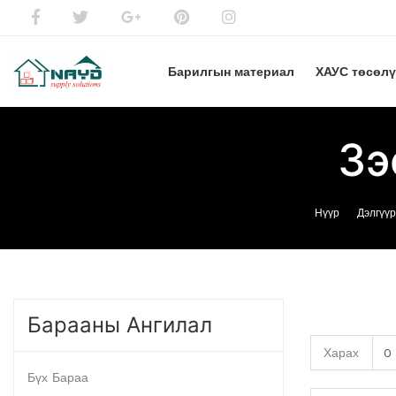
Барилгын материал
ХАУС төсөл
Зэ
Нүүр
Дэлгүүр
Барааны Ангилал
Харах
Бүх Бараа