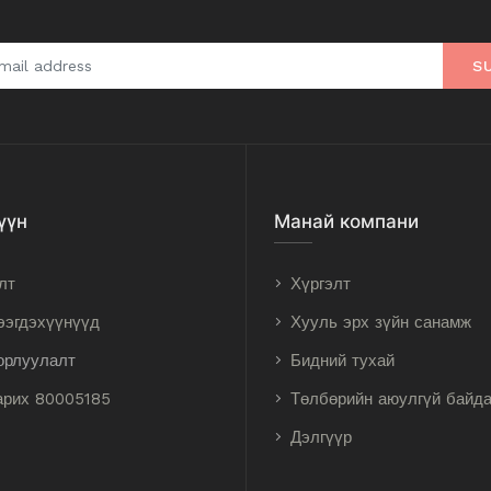
S
үүн
Манай компани
лт
Хүргэлт
ээгдэхүүнүүд
Хууль эрх зүйн санамж
орлуулалт
Бидний тухай
арих 80005185
Төлбөрийн аюулгүй байд
Дэлгүүр