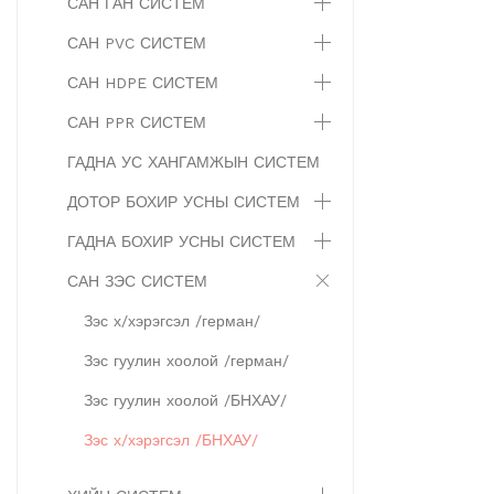
САН ГАН СИСТЕМ
САН PVC СИСТЕМ
САН HDPE СИСТЕМ
САН PPR СИСТЕМ
ГАДНА УС ХАНГАМЖЫН СИСТЕМ
ДОТОР БОХИР УСНЫ СИСТЕМ
ГАДНА БОХИР УСНЫ СИСТЕМ
САН ЗЭС СИСТЕМ
Зэс х/хэрэгсэл /герман/
Зэс гуулин хоолой /герман/
Зэс гуулин хоолой /БНХАУ/
Зэс х/хэрэгсэл /БНХАУ/