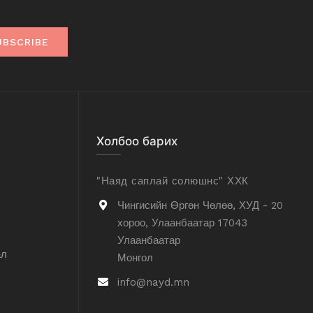
UBSCRIBE
Холбоо барих
"Наяд саплай солюшнс" ХХК
Чингисийн Өргөн Чөлөө, ХУД - 20
хороо, Улаанбаатар 17043
Улаанбаатар
ал
Монгол
info@nayd.mn