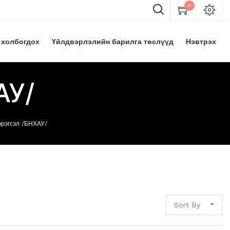
0
 холбогдох
Үйлдвэрлэлийн барилга төслүүд
Нэвтрэх
АУ/
эрэгсэл /БНХАУ/
Sort By