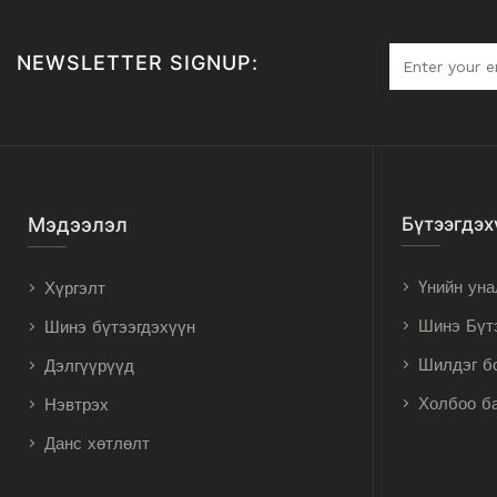
NEWSLETTER SIGNUP:
Мэдээлэл
Бүтээгдэх
Үнийн уна
Хүргэлт
Шинэ Бүт
Шинэ бүтээгдэхүүн
Шилдэг б
Дэлгүүрүүд
Холбоо б
Нэвтрэх
Данс хөтлөлт