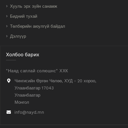
Хууль эрх зүйн санамж
Бидний тухай
Төлбөрийн аюулгүй байдал
Дэлгүүр
Холбоо барих
"Наяд саплай солюшнс" ХХК
Чингисийн Өргөн Чөлөө, ХУД - 20 хороо,
Улаанбаатар 17043
Улаанбаатар
Монгол
info@nayd.mn