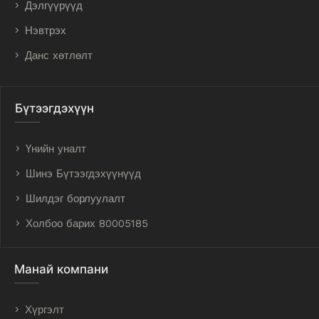
Дэлгүүрүүд
Нэвтрэх
Данс хөтлөлт
Бүтээгдэхүүн
Үнийн уналт
Шинэ Бүтээгдэхүүнүүд
Шилдэг борлуулалт
Холбоо барих 80005185
Манай компани
Хүргэлт