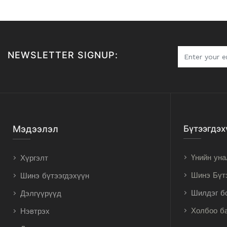
NEWSLETTER SIGNUP:
Мэдээлэл
Бүтээгдэх
Үнийн уна
Хүргэлт
Шинэ Бүт
Шинэ бүтээгдэхүүн
Шилдэг б
Дэлгүүрүүд
Холбоо б
Нэвтрэх