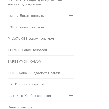
MARSHALL Гадна дотоод заслын
химийн бүтээгдэхүүн
KSEIBI Багаж тоноглол
RONIX Багаж тоноглол
MILWAUKEE Багаж тоноглол
TELWIN Багаж тоноглол
SAFETYMON ХАБЭА
STIHL Бензин хөдөлгүүрт багаж
FIXED Холбох хэрэгсэл
PARTNER Холбох хэрэгсэл
Онцгой хямдрал