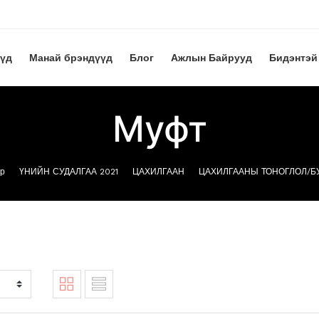
үүд
Манай брэндүүд
Блог
Ажлын Байрууд
Бидэнтэй
Муфт
үр
ҮНИЙН СУДАЛГАА 2021
ЦАХИЛГААН
ЦАХИЛГААНЫ ТОНОГЛОЛ/Б