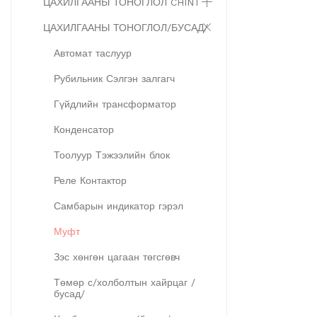
ЦАХИЛГААНЫ ТОНОГЛОЛ CHINT
ЦАХИЛГААНЫ ТОНОГЛОЛ/БУСАД/
Автомат таслуур
Рубильник Сэлгэн залгагч
Гүйдлийн трансформатор
Конденсатор
Тоолуур Тэжээлийн блок
Реле Контактор
Самбарын индикатор гэрэл
Муфт
Зэс хөнгөн цагаан төгсгөвч
Төмөр с/холболтын хайрцаг /
бусад/