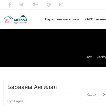
Барилгын материал
ХАУС төсөл
Нүүр
Дэлгү
Барааны Ангилал
Харах
Бүх Бараа