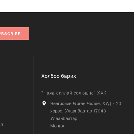
UBSCRIBE
Холбоо барих
"Наяд саплай солюшнс" ХХК
Чингисийн Өргөн Чөлөө, ХУД - 20
хороо, Улаанбаатар 17043
Улаанбаатар
ал
Монгол