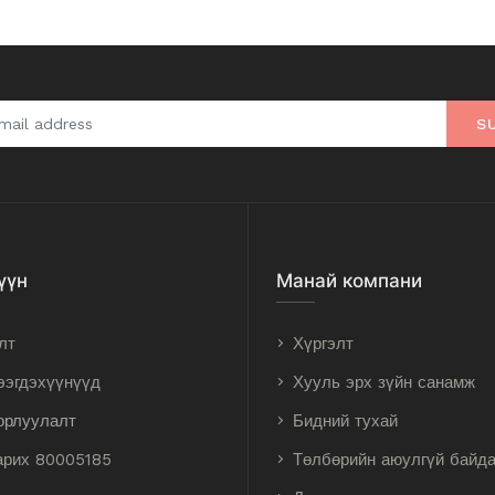
S
үүн
Манай компани
лт
Хүргэлт
ээгдэхүүнүүд
Хууль эрх зүйн санамж
орлуулалт
Бидний тухай
арих 80005185
Төлбөрийн аюулгүй байд