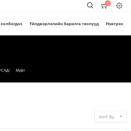
0
 холбогдох
Үйлдвэрлэлийн барилга төслүүд
Нэвтрэх
УСАД/
Муфт
Sort By