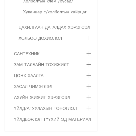
Холболтын клем /бусад/
Хуванцар с/холболтын хайрцаг
ЦАХИЛГААН ДАГАЛДАХ ХЭРЭГСЭЛ
ХОЛБОО ДОХИОЛОЛ
САНТЕХНИК
ЗАМ ТАЛБАЙН ТОХИЖИЛТ
ЦОНХ ХААЛГА
ЗАСАЛ ЧИМЭГЛЭЛ
АХУЙН ЖИЖИГ ХЭРЭГСЭЛ
ҮЙЛД/АГУУЛАХЫН ТОНОГЛОЛ
ҮЙЛДВЭРЛЭЛ ТҮҮХИЙ ЭД МАТЕРИАЛ