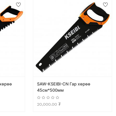
 хөрөө
SAW-KSEIBI-CN Гар хөрөө
45см*500мм
20,000.00
₮