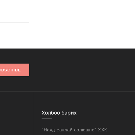
UBSCRIBE
Холбоо барих
"Наяд саплай солюшнс" ХХК