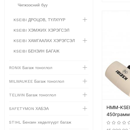
Чигжээсний буу
KSEIBI ДРОЦОВ, ТҮЛХҮҮР
KSEIBI ХЭМЖИХ ХЭРЭГСЭЛ
KSEIBI ХАМГААЛАХ ХЭРЭГСЭЛ
KSEIBI БЕНЗИН БАГАЖ
RONIX Багаж тоноглол
MILWAUKEE Багаж тоноглол
TELWIN Багаж тоноглол
HMM-KSEI
SAFETYMON ХАБЭА
450грамм
STIHL Бензин хөдөлгүүрт багаж