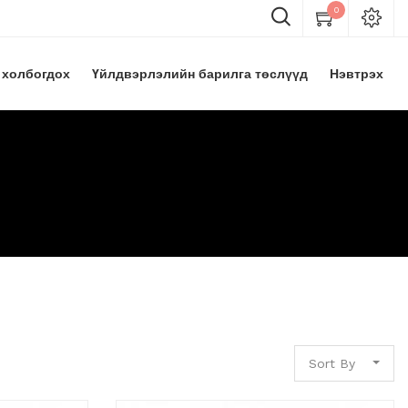
0
 холбогдох
Үйлдвэрлэлийн барилга төслүүд
Нэвтрэх
Sort By