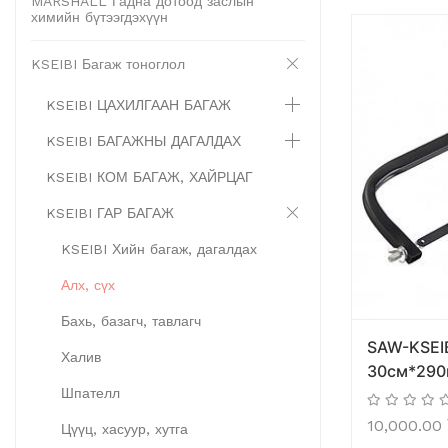
MARSHALL Гадна дотоод заслын
химийн бүтээгдэхүүн
KSEIBI Багаж тоноглол
KSEIBI ЦАХИЛГААН БАГАЖ
KSEIBI БАГАЖНЫ ДАГАЛДАХ
KSEIBI КОМ БАГАЖ, ХАЙРЦАГ
KSEIBI ГАР БАГАЖ
KSEIBI Хийн багаж, дагалдах
Алх, сүх
Бахь, базагч, тавлагч
SAW-KSEI
Халив
30см*29
Шпателл
10,000.00
Цүүц, хасуур, хутга