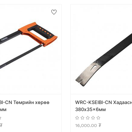
BI-CN Төмрийн хөрөө
WRC-KSEIBI-CN Хадаас
0мм
380x35x6мм
₮
16,000.00
₮