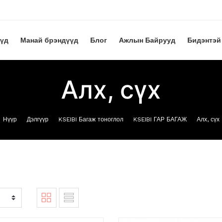
үүд
Манай брэндүүд
Блог
Ажлын Байрууд
Бидэнтэй
Алх, сүх
Нүүр
Дэлгүүр
KSEIBI Багаж тоноглол
KSEIBI ГАР БАГАЖ
Алх, сүх