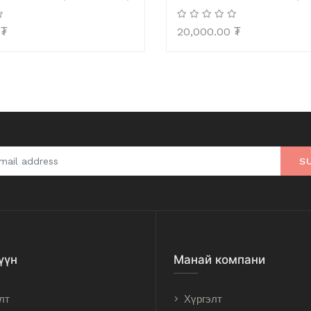
₮
20,000.00
₮
S
үүн
Манай компани
лт
Хүргэлт