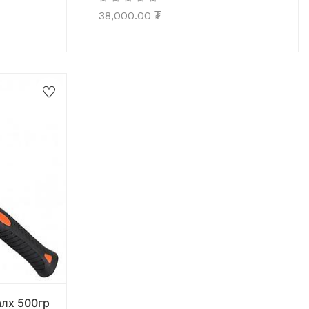
38,000.00
₮
лх 500гр