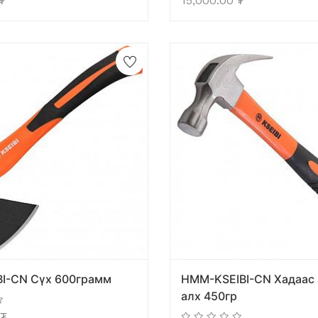
₮
15,000.00
₮
BI-CN Сүх 600грамм
HMM-KSEIBI-CN Хадаас 
алх 450гр
₮