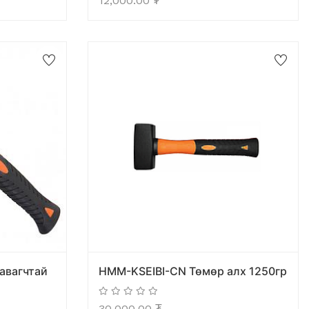
12,000.00
₮
авагчтай
HMM-KSEIBI-CN Төмөр алх 1250гр
30,000.00
₮