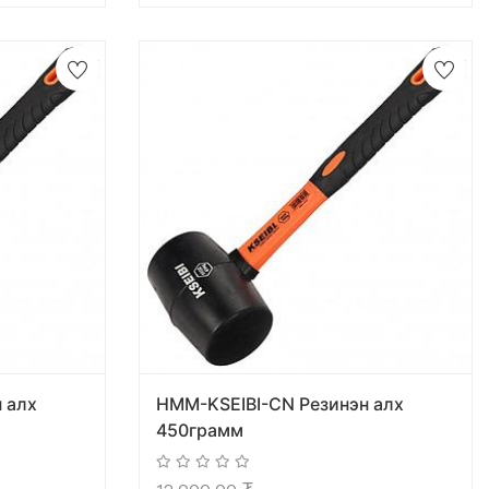
 алх
HMM-KSEIBI-CN Резинэн алх
450грамм