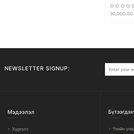
30,000.00
NEWSLETTER SIGNUP:
Мэдээлэл
Бүтээгдэх
Үнийн уна
Хүргэлт