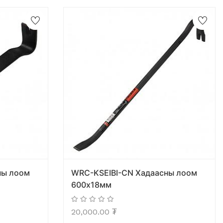
ны лоом
WRC-KSEIBI-CN Хадаасны лоом
600х18мм
20,000.00
₮