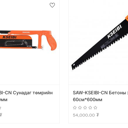
BI-CN Сунадаг төмрийн
SAW-KSEIBI-CN Бетоны
0мм
60см*600мм
₮
54,000.00
₮