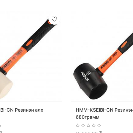
BI-CN Резинэн алх
HMM-KSEIBI-CN Резинэн
680грамм