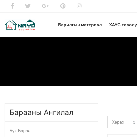
Барилгын материал
ХАУС төсөл
Барааны Ангилал
Харах
Бүх Бараа