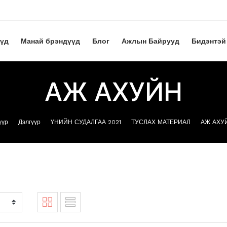
үүд
Манай брэндүүд
Блог
Ажлын Байрууд
Бидэнтэй
АЖ АХУЙН
үүр
Дэлгүүр
ҮНИЙН СУДАЛГАА 2021
ТУСЛАХ МАТЕРИАЛ
АЖ АХУ