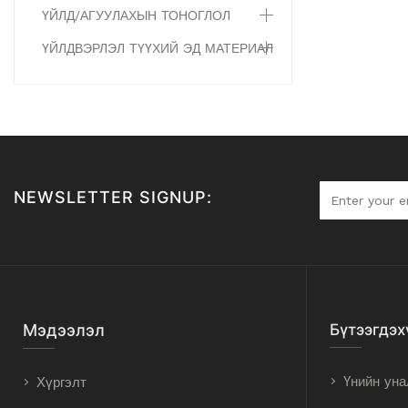
ҮЙЛД/АГУУЛАХЫН ТОНОГЛОЛ
ҮЙЛДВЭРЛЭЛ ТҮҮХИЙ ЭД МАТЕРИАЛ
NEWSLETTER SIGNUP:
Мэдээлэл
Бүтээгдэх
Үнийн уна
Хүргэлт