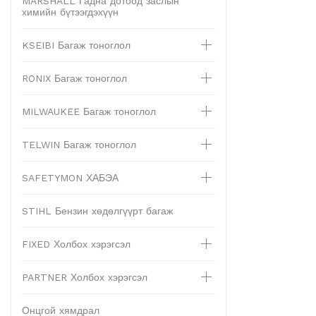
MARSHALL Гадна дотоод заслын
химийн бүтээгдэхүүн
KSEIBI Багаж тоноглол
RONIX Багаж тоноглол
MILWAUKEE Багаж тоноглол
TELWIN Багаж тоноглол
SAFETYMON ХАБЭА
STIHL Бензин хөдөлгүүрт багаж
FIXED Холбох хэрэгсэл
PARTNER Холбох хэрэгсэл
Онцгой хямдрал