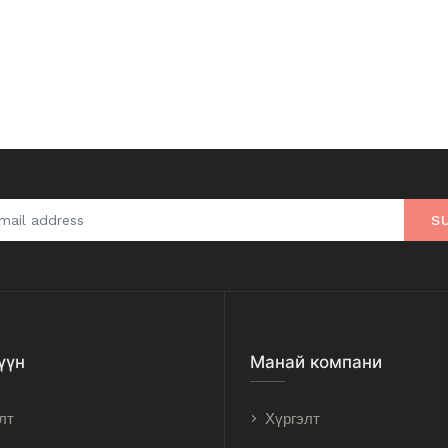
S
үүн
Манай компани
лт
Хүргэлт