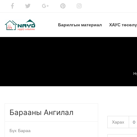
Барилгын материал
ХАУС төсөл
Н
Барааны Ангилал
Харах
Бүх Бараа