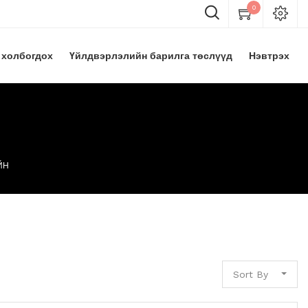
0
 холбогдох
Үйлдвэрлэлийн барилга төслүүд
Нэвтрэх
ЙН
Sort By