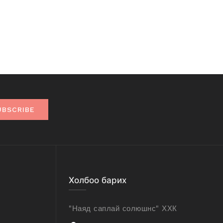
UBSCRIBE
Холбоо барих
"Наяд саплай солюшнс" ХХК