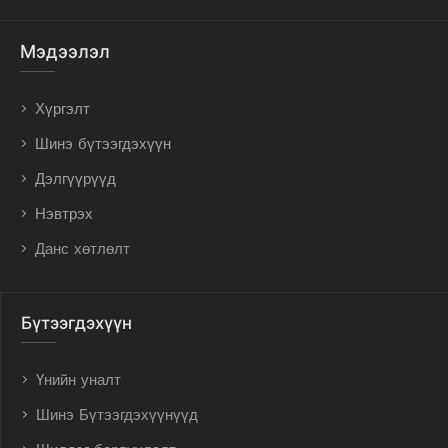
Мэдээлэл
Хүргэлт
Шинэ бүтээгдэхүүн
Дэлгүүрүүд
Нэвтрэх
Данс хөтлөлт
Бүтээгдэхүүн
Үнийн уналт
Шинэ Бүтээгдэхүүнүүд