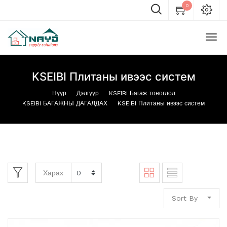
0
KSEIBI Плитаны ивээс систем
Нүүр
Дэлгүүр
KSEIBI Багаж тоноглол
KSEIBI БАГАЖНЫ ДАГАЛДАХ
KSEIBI Плитаны ивээс систем
Харах
Sort By