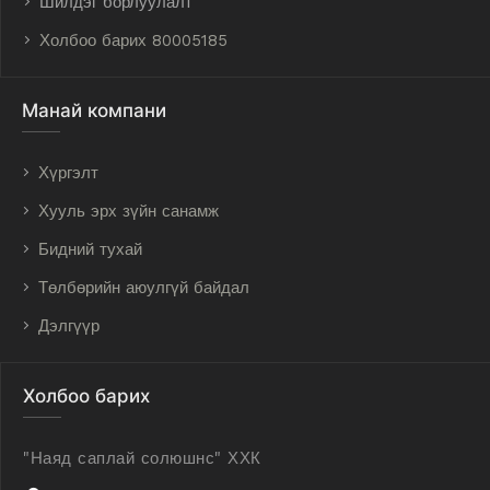
Шилдэг борлуулалт
Холбоо барих 80005185
Манай компани
Хүргэлт
Хууль эрх зүйн санамж
Бидний тухай
Төлбөрийн аюулгүй байдал
Дэлгүүр
Холбоо барих
"Наяд саплай солюшнс" ХХК