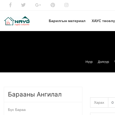
Барилгын материал
ХАУС төсөл
Нүүр
Дэлгүүр
Барааны Ангилал
Харах
Бүх Бараа