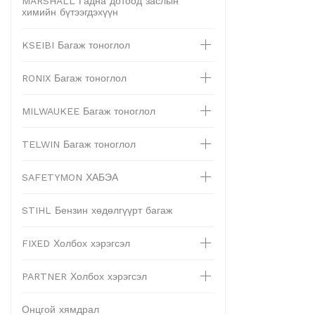
MARSHALL Гадна дотоод заслын
химийн бүтээгдэхүүн
KSEIBI Багаж тоноглол
RONIX Багаж тоноглол
MILWAUKEE Багаж тоноглол
TELWIN Багаж тоноглол
SAFETYMON ХАБЭА
STIHL Бензин хөдөлгүүрт багаж
FIXED Холбох хэрэгсэл
PARTNER Холбох хэрэгсэл
Онцгой хямдрал