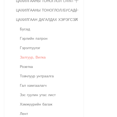
ЦАХИЛГААНЫ ТОНОГЛОЛ CHINT
ЦАХИЛГААНЫ ТОНОГЛОЛ/БУСАД/
ЦАХИЛГААН ДАГАЛДАХ ХЭРЭГСЭЛ
Бусад
Гэрлийн патрон
Гэрэлтүүлэг
Залгуур, Вилка
Розетка
Товчлуур унтраалга
Гал хамгаалагч
Зэс гуулин утас лист
Хэмжүүрийн багаж
Лент