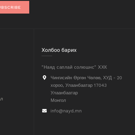
UBSCRIBE
Холбоо барих
"Наяд саплай солюшнс" ХХК
Чингисийн Өргөн Чөлөө, ХУД - 20
хороо, Улаанбаатар 17043
Улаанбаатар
ал
Монгол
info@nayd.mn