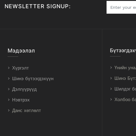
NEWSLETTER SIGNUP:
Мэдээлэл
Бүтээгдэх
Үнийн уна
Хүргэлт
Шинэ Бүт
Шинэ бүтээгдэхүүн
Шилдэг б
Дэлгүүрүүд
Холбоо б
Нэвтрэх
Данс хөтлөлт