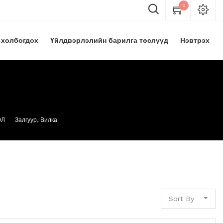
0
 холбогдох
Үйлдвэрлэлийн барилга төслүүд
Нэвтрэх
ЭЛ
Залгуур, Вилка
Sort By