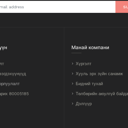
S
үүн
Манай компани
лт
Хүргэлт
ээгдэхүүнүүд
Хууль эрх зүйн санамж
орлуулалт
Бидний тухай
арих 80005185
Төлбөрийн аюулгүй байд
Дэлгүүр