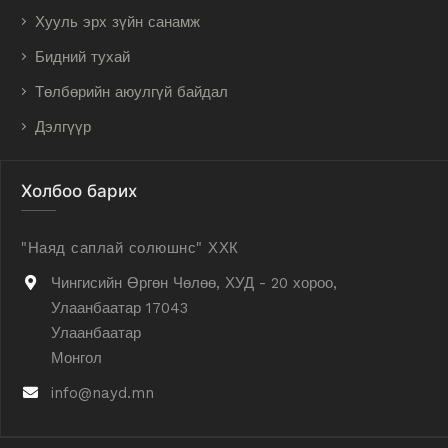
Хууль эрх зүйн санамж
Бидний тухай
Төлбөрийн аюулгүй байдал
Дэлгүүр
Холбоо барих
"Наяд саплай солюшнс" ХХК
Чингисийн Өргөн Чөлөө, ХУД - 20 хороо,
Улаанбаатар 17043
Улаанбаатар
Монгол
info@nayd.mn