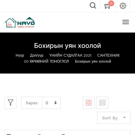
0
Бохирын уян хоолой
Нүүр
Дэлгүүр
ҮНИЙН СУДАЛГАА 2021
САНТЕХНИК
00 ӨРӨӨНИЙ ТОНОГЛОЛ
Бохирын уян хоолой
Харах
Sort By