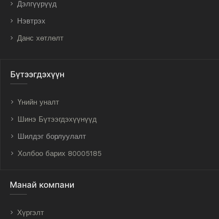
Дэлгүүрүүд
Нэвтрэх
Данс хөтлөлт
Бүтээгдэхүүн
Үнийн уналт
Шинэ Бүтээгдэхүүнүүд
Шилдэг борлуулалт
Холбоо барих 80005185
Манай компани
Хүргэлт