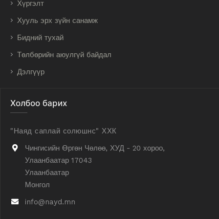
Хүргэлт
Хууль эрх зүйн санамж
Бидний тухай
Төлбөрийн аюулгүй байдал
Дэлгүүр
Холбоо барих
"Наяд саплай солюшнс" ХХК
Чингисийн Өргөн Чөлөө, ХУД - 20 хороо,
Улаанбаатар 17043
Улаанбаатар
Монгол
info@nayd.mn