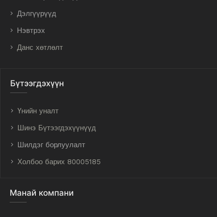
Дэлгүүрүүд
Нэвтрэх
Данс хөтлөлт
Бүтээгдэхүүн
Үнийн уналт
Шинэ Бүтээгдэхүүнүүд
Шилдэг борлуулалт
Холбоо барих 80005185
Манай компани