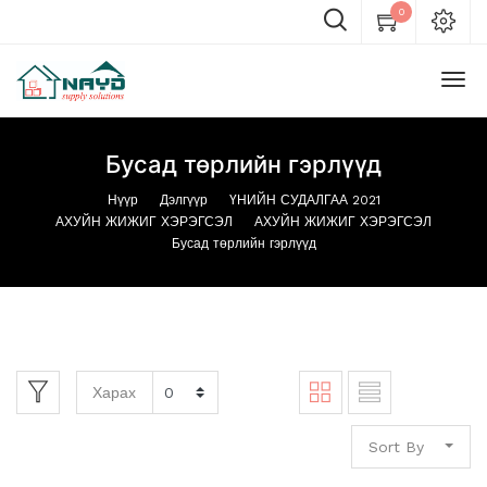
0
Бусад төрлийн гэрлүүд
Нүүр
Дэлгүүр
ҮНИЙН СУДАЛГАА 2021
АХУЙН ЖИЖИГ ХЭРЭГСЭЛ
АХУЙН ЖИЖИГ ХЭРЭГСЭЛ
Бусад төрлийн гэрлүүд
Харах
Sort By