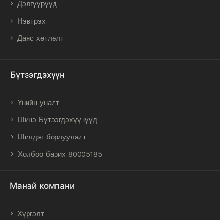
Дэлгүүрүүд
Нэвтрэх
Данс хөтлөлт
Бүтээгдэхүүн
Үнийн уналт
Шинэ Бүтээгдэхүүнүүд
Шилдэг борлуулалт
Холбоо барих 80005185
Манай компани
Хүргэлт