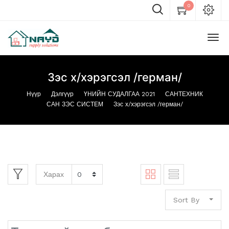
0
Зэс х/хэрэгсэл /герман/
Нүүр
Дэлгүүр
ҮНИЙН СУДАЛГАА 2021
САНТЕХНИК
САН ЗЭС СИСТЕМ
Зэс х/хэрэгсэл /герман/
Харах
Sort By