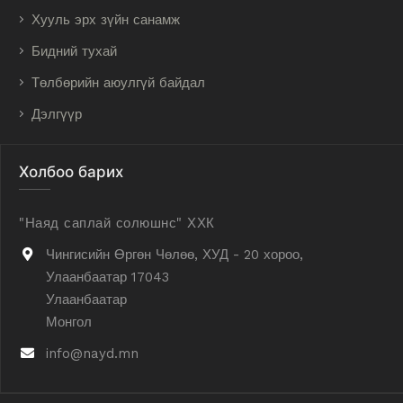
Хууль эрх зүйн санамж
Бидний тухай
Төлбөрийн аюулгүй байдал
Дэлгүүр
Холбоо барих
"Наяд саплай солюшнс" ХХК
Чингисийн Өргөн Чөлөө, ХУД - 20 хороо,
Улаанбаатар 17043
Улаанбаатар
Монгол
info@nayd.mn