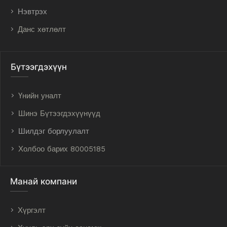
Нэвтрэх
Данс хөтлөлт
Бүтээгдэхүүн
Үнийн уналт
Шинэ Бүтээгдэхүүнүүд
Шилдэг борлуулалт
Холбоо барих 80005185
Манай компани
Хүргэлт