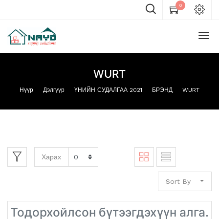
0
WURT
Нүүр
Дэлгүүр
ҮНИЙН СУДАЛГАА 2021
БРЭНД
WURT
Харах
Sort By
Тодорхойлсон бүтээгдэхүүн алга.