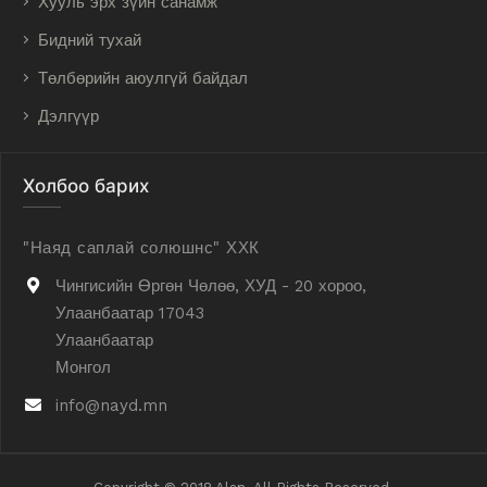
Хууль эрх зүйн санамж
Бидний тухай
Төлбөрийн аюулгүй байдал
Дэлгүүр
Холбоо барих
"Наяд саплай солюшнс" ХХК
Чингисийн Өргөн Чөлөө, ХУД - 20 хороо,
Улаанбаатар 17043
Улаанбаатар
Монгол
info@nayd.mn