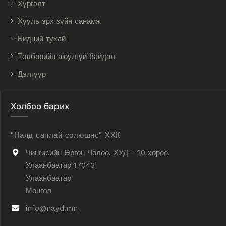
Хүргэлт
Хууль эрх зүйн санамж
Бидний тухай
Төлбөрийн аюулгүй байдал
Дэлгүүр
Холбоо барих
"Наяд саплай солюшнс" ХХК
Чингисийн Өргөн Чөлөө, ХУД - 20 хороо,
Улаанбаатар 17043
Улаанбаатар
Монгол
info@nayd.mn