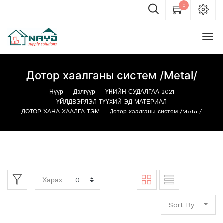
0
Дотор хаалганы систем /Metal/
Нүүр
Дэлгүүр
ҮНИЙН СУДАЛГАА 2021
ҮЙЛДВЭРЛЭЛ ТҮҮХИЙ ЭД МАТЕРИАЛ
ДОТОР ХАНА ХААЛГА ТЭМ
Дотор хаалганы систем /Metal/
Харах
Sort By