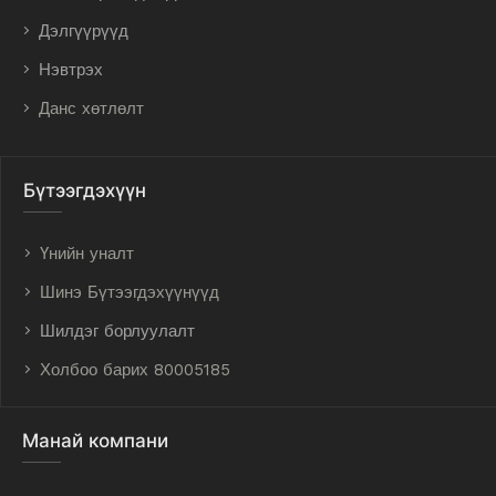
Дэлгүүрүүд
Нэвтрэх
Данс хөтлөлт
Бүтээгдэхүүн
Үнийн уналт
Шинэ Бүтээгдэхүүнүүд
Шилдэг борлуулалт
Холбоо барих 80005185
Манай компани