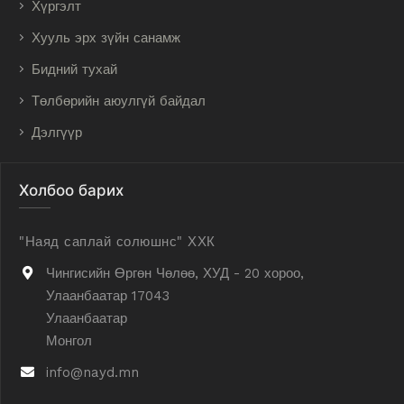
Хүргэлт
Хууль эрх зүйн санамж
Бидний тухай
Төлбөрийн аюулгүй байдал
Дэлгүүр
Холбоо барих
"Наяд саплай солюшнс" ХХК
Чингисийн Өргөн Чөлөө, ХУД - 20 хороо,
Улаанбаатар 17043
Улаанбаатар
Монгол
info@nayd.mn