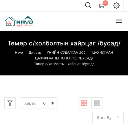
0
Төмөр с/холболтын хайрцаг /бусад/
Нүүр
Дэлгүүр
ҮНИЙН СУДАЛГАА 2021
ЦАХИЛГААН
ЦАХИЛГААНЫ ТОНОГЛОЛ/БУСАД/
Төмөр с/холболтын хайрцаг /бусад/
Харах
Sort By