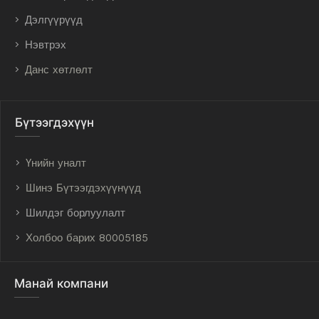
Дэлгүүрүүд
Нэвтрэх
Данс хөтлөлт
Бүтээгдэхүүн
Үнийн уналт
Шинэ Бүтээгдэхүүнүүд
Шилдэг борлуулалт
Холбоо барих 80005185
Манай компани