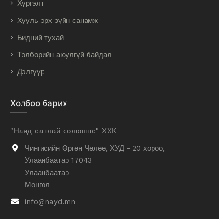
Хүргэлт
Хууль эрх зүйн санамж
Бидний тухай
Төлбөрийн аюулгүй байдал
Дэлгүүр
Холбоо барих
"Наяд саплай солюшнс" ХХК
Чингисийн Өргөн Чөлөө, ХУД - 20 хороо,
Улаанбаатар 17043
Улаанбаатар
Монгол
info@nayd.mn