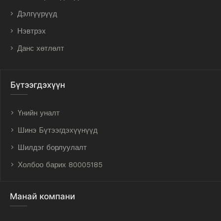
Дэлгүүрүүд
Нэвтрэх
Данс хөтлөлт
Бүтээгдэхүүн
Үнийн уналт
Шинэ Бүтээгдэхүүнүүд
Шилдэг борлуулалт
Холбоо барих 80005185
Манай компани