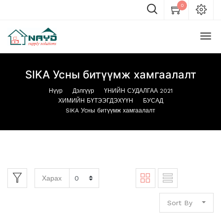
0
SIKA Усны битүүмж хамгаалалт
Нүүр
Дэлгүүр
ҮНИЙН СУДАЛГАА 2021
ХИМИЙН БҮТЭЭГДЭХҮҮН
БУСАД
SIKA Усны битүүмж хамгаалалт
Харах
Sort By