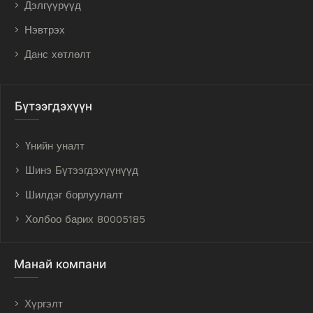
Дэлгүүрүүд
Нэвтрэх
Данс хөтлөлт
Бүтээгдэхүүн
Үнийн уналт
Шинэ Бүтээгдэхүүнүүд
Шилдэг борлуулалт
Холбоо барих 80005185
Манай компани
Хүргэлт