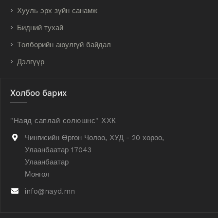
Хууль эрх зүйн санамж
Бидний тухай
Төлбөрийн аюулгүй байдал
Дэлгүүр
Холбоо барих
"Наяд саплай солюшнс" ХХК
Чингисийн Өргөн Чөлөө, ХУД - 20 хороо,
Улаанбаатар 17043
Улаанбаатар
Монгол
info@nayd.mn