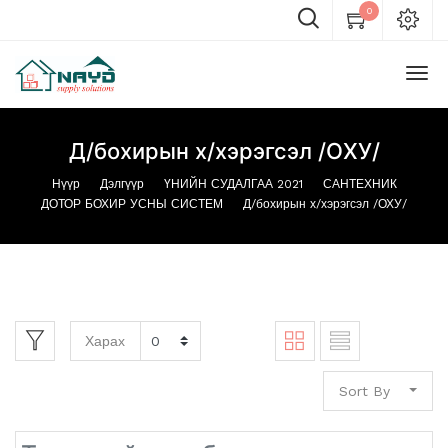
0
Д/бохирын х/хэрэгсэл /ОХУ/
Нүүр
Дэлгүүр
ҮНИЙН СУДАЛГАА 2021
САНТЕХНИК
ДОТОР БОХИР УСНЫ СИСТЕМ
Д/бохирын х/хэрэгсэл /ОХУ/
Харах
Sort By