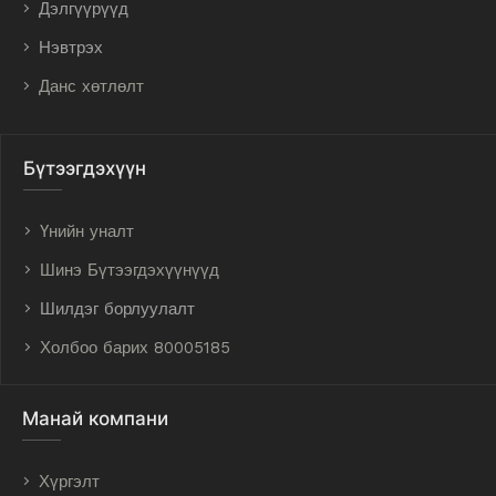
Дэлгүүрүүд
Нэвтрэх
Данс хөтлөлт
Бүтээгдэхүүн
Үнийн уналт
Шинэ Бүтээгдэхүүнүүд
Шилдэг борлуулалт
Холбоо барих 80005185
Манай компани
Хүргэлт