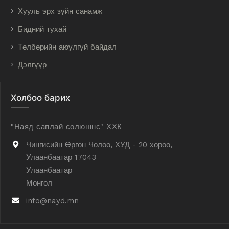
Хууль эрх зүйн санамж
Бидний тухай
Төлбөрийн аюулгүй байдал
Дэлгүүр
Холбоо барих
"Наяд саплай солюшнс" ХХК
Чингисийн Өргөн Чөлөө, ХУД - 20 хороо,
Улаанбаатар 17043
Улаанбаатар
Монгол
info@nayd.mn