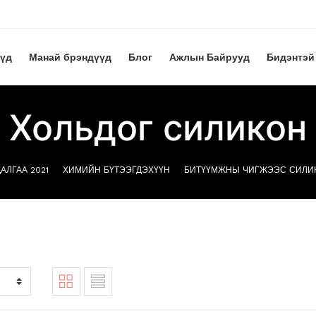
үүд
Манай брэндүүд
Блог
Ажлын Байрууд
Бидэнтэй
Хольдог силикон
АЛГАА 2021
ХИМИЙН БҮТЭЭГДЭХҮҮН
БИТҮҮМЖНЫ ЧИГЖЭЭС СИЛИ