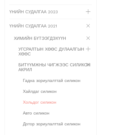
ҮНИЙН СУДАЛГАА 2023
ҮНИЙН СУДАЛГАА 2021
ХИМИЙН БҮТЭЭГДЭХҮҮН
УГСРАЛТЫН ХӨӨС ДУЛААЛГЫН
ХӨӨС
БИТҮҮМЖНЫ ЧИГЖЭЭС СИЛИКОН
АКРИЛ
Гадна зориулалттай силикон
Хайлдаг силикон
Хольдог силикон
Авто силикон
Дотор зориулалттай силикон