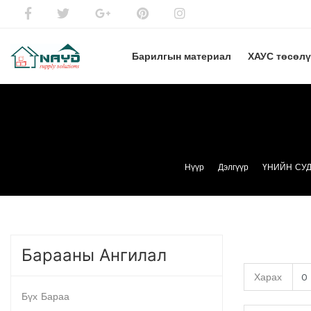
Барилгын материал
ХАУС төсөл
Нүүр
Дэлгүүр
ҮНИЙН СУД
Барааны Ангилал
Харах
Бүх Бараа