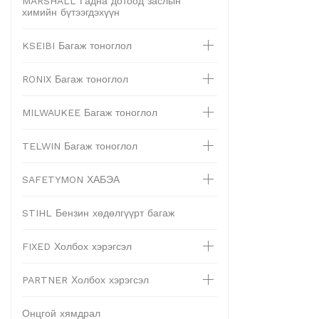
MARSHALL Гадна дотоод заслын
химийн бүтээгдэхүүн
KSEIBI Багаж тоноглол
RONIX Багаж тоноглол
MILWAUKEE Багаж тоноглол
TELWIN Багаж тоноглол
SAFETYMON ХАБЭА
STIHL Бензин хөдөлгүүрт багаж
FIXED Холбох хэрэгсэл
PARTNER Холбох хэрэгсэл
Онцгой хямдрал