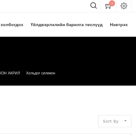
0
 холбогдох
Үйлдвэрлэлийн барилга төслүүд
Нэвтрэх
КОН АКРИЛ
Хольдог силикон
Sort By