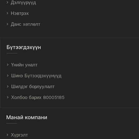
Дэлгүүрүүд
Нэвтрэх
Данс хөтлөлт
Бүтээгдэхүүн
Үнийн уналт
Шинэ Бүтээгдэхүүнүүд
Шилдэг борлуулалт
Холбоо барих 80005185
Манай компани
Хүргэлт