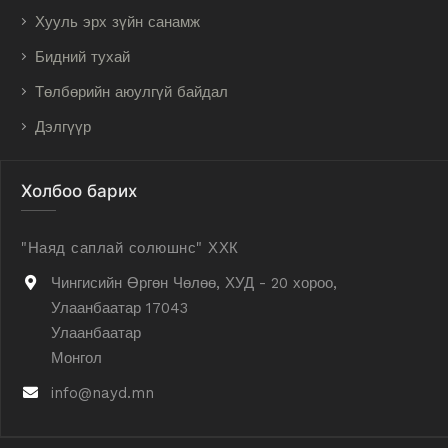
Хууль эрх зүйн санамж
Бидний тухай
Төлбөрийн аюулгүй байдал
Дэлгүүр
Холбоо барих
"Наяд саплай солюшнс" ХХК
Чингисийн Өргөн Чөлөө, ХУД - 20 хороо,
Улаанбаатар 17043
Улаанбаатар
Монгол
info@nayd.mn