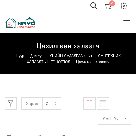
0
Цахилгаан халаагч
Нүүр
Дэлгүүр
ҮНИЙН СУДАЛГАА 2021
САНТЕХНИК
ХАЛААЛТЫН ТОНОГЛОЛ
Цахилгаан халаагч
Харах
Sort By