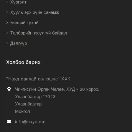
Хүргэлт
Хууль эрх зүйн санамж
Бидний тухай
Төлбөрийн аюулгүй байдал
Дэлгүүр
Холбоо барих
"Наяд саплай солюшнс" ХХК
Чингисийн Өргөн Чөлөө, ХУД - 20 хороо,
Улаанбаатар 17043
Улаанбаатар
Монгол
info@nayd.mn