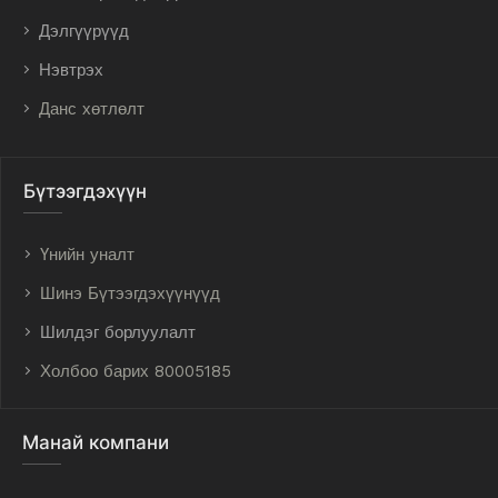
Дэлгүүрүүд
Нэвтрэх
Данс хөтлөлт
Бүтээгдэхүүн
Үнийн уналт
Шинэ Бүтээгдэхүүнүүд
Шилдэг борлуулалт
Холбоо барих 80005185
Манай компани