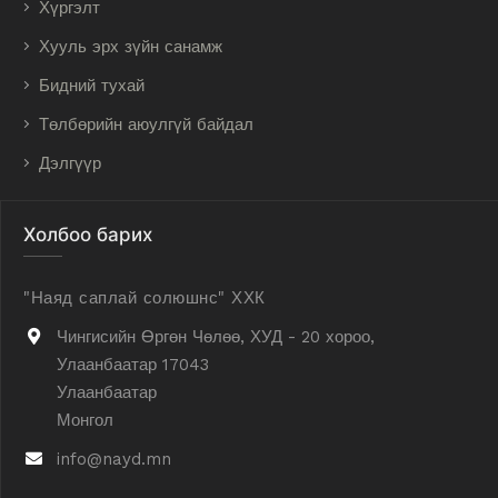
Хүргэлт
Хууль эрх зүйн санамж
Бидний тухай
Төлбөрийн аюулгүй байдал
Дэлгүүр
Холбоо барих
"Наяд саплай солюшнс" ХХК
Чингисийн Өргөн Чөлөө, ХУД - 20 хороо,
Улаанбаатар 17043
Улаанбаатар
Монгол
info@nayd.mn