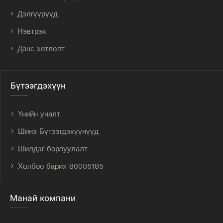
Дэлгүүрүүд
Нэвтрэх
Данс хөтлөлт
Бүтээгдэхүүн
Үнийн уналт
Шинэ Бүтээгдэхүүнүүд
Шилдэг борлуулалт
Холбоо барих 80005185
Манай компани