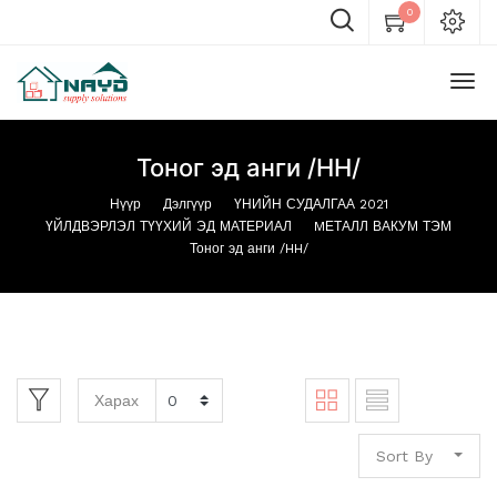
0
Тоног эд анги /HH/
Нүүр
Дэлгүүр
ҮНИЙН СУДАЛГАА 2021
ҮЙЛДВЭРЛЭЛ ТҮҮХИЙ ЭД МАТЕРИАЛ
MЕТАЛЛ ВАКУМ ТЭМ
Тоног эд анги /HH/
Харах
Sort By