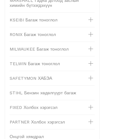
MARSHALL Гадна дотоод заслын
химийн бүтээгдэхүүн
KSEIBI Багаж тоноглол
RONIX Багаж тоноглол
MILWAUKEE Багаж тоноглол
TELWIN Багаж тоноглол
SAFETYMON ХАБЭА
STIHL Бензин хөдөлгүүрт багаж
FIXED Холбох хэрэгсэл
PARTNER Холбох хэрэгсэл
Онцгой хямдрал