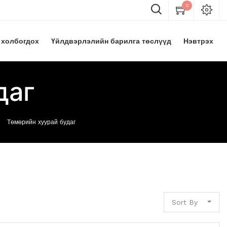
0
 холбогдох
Үйлдвэрлэлийн барилга төслүүд
Нэвтрэх
даг
Төмөрийн хуурай будаг
Sort By