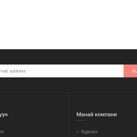
S
үүн
Манай компани
лт
Хүргэлт