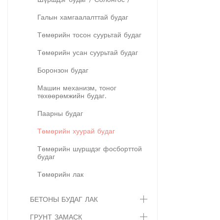
Галын хамгаалалттай будаг
Төмөрийн тосон суурьтай будаг
Төмөрийн усан суурьтай будаг
Боронзон будаг
Машин механизм, тоног
төхөөрөмжийн будаг.
Паарны будаг
Төмөрийн хуурай будаг
Төмөрийн шүршдэг фосборттой
будаг
Төмөрийн лак
БЕТОНЫ БУДАГ ЛАК
ГРУНТ ЗАМАСК