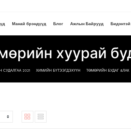
үүд
Манай брэндүүд
Блог
Ажлын Байрууд
Бидэнтэй
мөрийн хуурай бу
Н СУДАЛГАА 2021
ХИМИЙН БҮТЭЭГДЭХҮҮН
ТӨМӨРИЙН БУДАГ &ЛАК