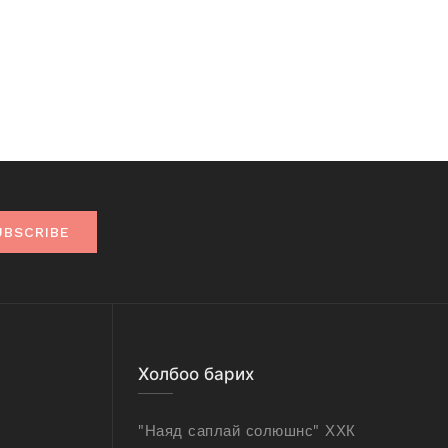
UBSCRIBE
Холбоо барих
"Наяд саплай солюшнс" ХХК