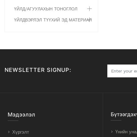
ҮЙЛД/АГУУЛАХЫН ТОНОГЛОЛ
ҮЙЛДВЭРЛЭЛ ТҮҮХИЙ ЭД МАТЕРИАЛ
NEWSLETTER SIGNUP:
Мэдээлэл
Бүтээгдэх
Үнийн уна
Хүргэлт