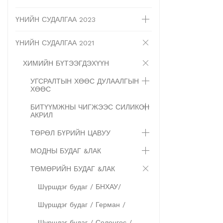
ҮНИЙН СУДАЛГАА 2023
ҮНИЙН СУДАЛГАА 2021
ХИМИЙН БҮТЭЭГДЭХҮҮН
УГСРАЛТЫН ХӨӨС ДУЛААЛГЫН
ХӨӨС
БИТҮҮМЖНЫ ЧИГЖЭЭС СИЛИКОН
АКРИЛ
ТӨРӨЛ БҮРИЙН ЦАВУУ
МОДНЫ БУДАГ &ЛАК
ТӨМӨРИЙН БУДАГ &ЛАК
Шүршдэг будаг / БНХАУ/
Шүршдэг будаг / Герман /
Шүршдэг будаг / Солонгос /