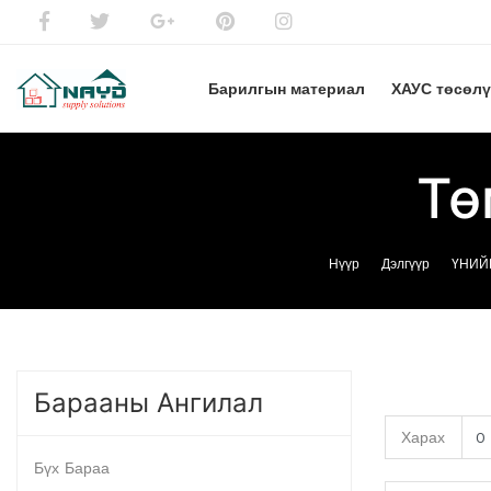
Барилгын материал
ХАУС төсөл
Тө
Нүүр
Дэлгүүр
ҮНИЙ
Барааны Ангилал
Харах
Бүх Бараа