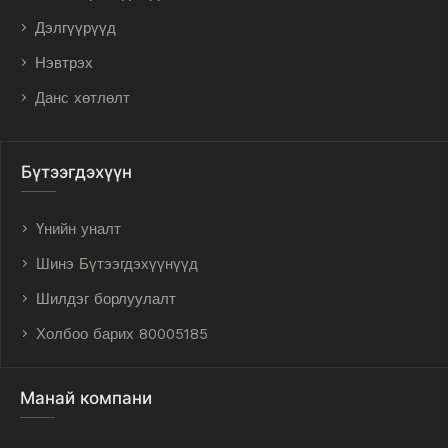
Дэлгүүрүүд
Нэвтрэх
Данс хөтлөлт
Бүтээгдэхүүн
Үнийн уналт
Шинэ Бүтээгдэхүүнүүд
Шилдэг борлуулалт
Холбоо барих 80005185
Манай компани