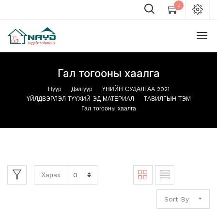
0
Гал тогооны хаалга
Нүүр
Дэлгүүр
ҮНИЙН СУДАЛГАА 2021
ҮЙЛДВЭРЛЭЛ ТҮҮХИЙ ЭД МАТЕРИАЛ
ТАВИЛГЫН ТЭМ
Гал тогооны хаалга
Харах
Sort By