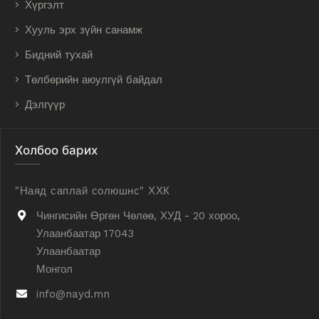
Хүргэлт
Хууль эрх зүйн санамж
Бидний тухай
Төлбөрийн аюулгүй байдал
Дэлгүүр
Холбоо барих
"Наяд саплай солюшнс" ХХК
Чингисийн Өргөн Чөлөө, ХУД - 20 хороо,
Улаанбаатар 17043
Улаанбаатар
Монгол
info@nayd.mn