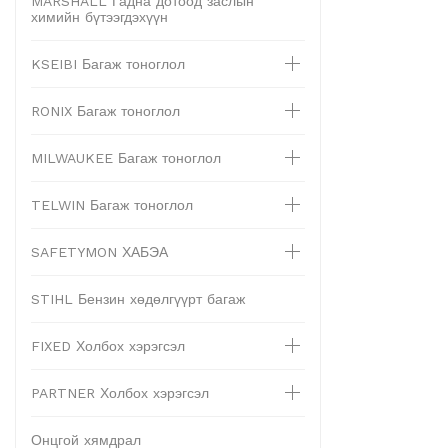
MARSHALL Гадна дотоод заслын
химийн бүтээгдэхүүн
KSEIBI Багаж тоноглол
RONIX Багаж тоноглол
MILWAUKEE Багаж тоноглол
TELWIN Багаж тоноглол
SAFETYMON ХАБЭА
STIHL Бензин хөдөлгүүрт багаж
FIXED Холбох хэрэгсэл
PARTNER Холбох хэрэгсэл
Онцгой хямдрал