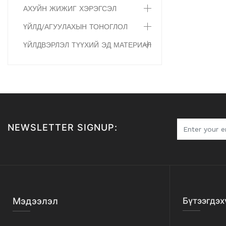
АХУЙН ЖИЖИГ ХЭРЭГСЭЛ
ҮЙЛД/АГУУЛАХЫН ТОНОГЛОЛ
ҮЙЛДВЭРЛЭЛ ТҮҮХИЙ ЭД МАТЕРИАЛ
NEWSLETTER SIGNUP:
Мэдээлэл
Бүтээгдэх