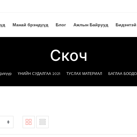
үүд
Манай брэндүүд
Блог
Ажлын Байрууд
Бидэнтэй
Скоч
Дэлгүүр
ҮНИЙН СУДАЛГАА 2021
ТУСЛАХ МАТЕРИАЛ
БАГЛАА БООДО