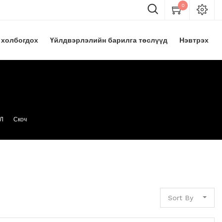
0
 холбогдох
Үйлдвэрлэлийн барилга төслүүд
Нэвтрэх
Л
Скоч
Sort By