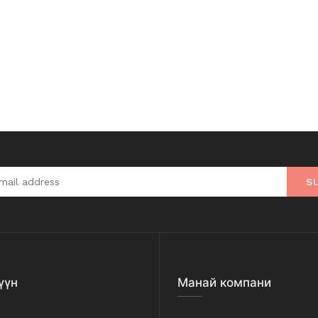
S
үүн
Манай компани