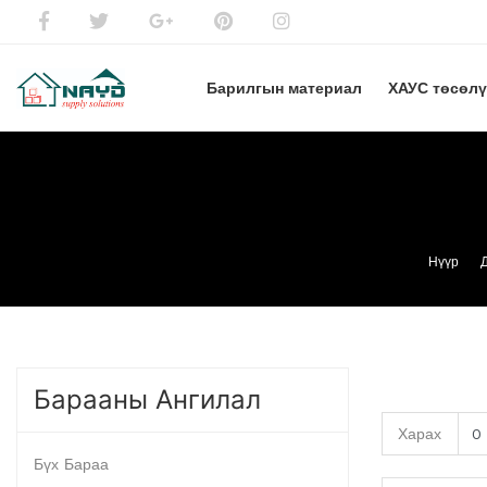
Барилгын материал
ХАУС төсөл
Нүүр
Барааны Ангилал
Харах
Бүх Бараа