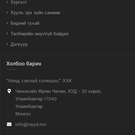
Хүргэлт
Хууль эрх зүйн санамж
Бидний тухай
Төлбөрийн аюулгүй байдал
Дэлгүүр
Холбоо барих
"Наяд саплай солюшнс" ХХК
Чингисийн Өргөн Чөлөө, ХУД - 20 хороо,
Улаанбаатар 17043
Улаанбаатар
Монгол
info@nayd.mn