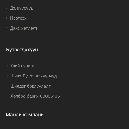
Дэлгүүрүүд
Нэвтрэх
Данс хөтлөлт
Бүтээгдэхүүн
Үнийн уналт
Шинэ Бүтээгдэхүүнүүд
Шилдэг борлуулалт
Холбоо барих 80005185
Манай компани