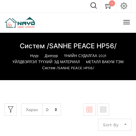
0
Систем /SANHE PEACE HP56/
Нүүр
Дэлгүүр
ҮНИЙН СУДАЛГАА 2021
ҮЙЛДВЭРЛЭЛ ТҮҮХИЙ ЭД МАТЕРИАЛ
MЕТАЛЛ ВАКУМ ТЭМ
Систем /SANHE PEACE HP56/
Харах
Sort By