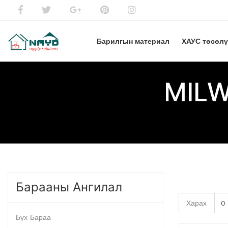
Барилгын материал
ХАУС төсөл
MILW
Барааны Ангилал
Харах
Бүх Бараа