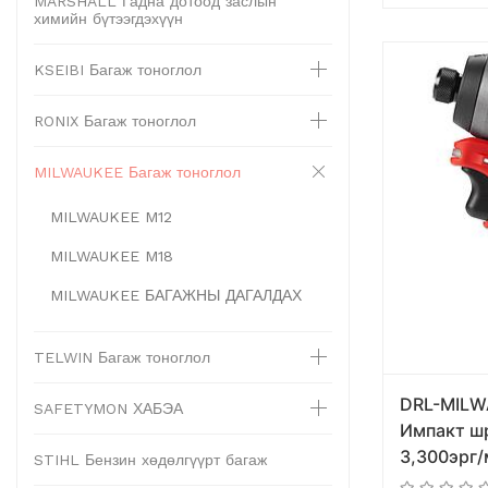
MARSHALL Гадна дотоод заслын
химийн бүтээгдэхүүн
KSEIBI Багаж тоноглол
RONIX Багаж тоноглол
MILWAUKEE Багаж тоноглол
MILWAUKEE M12
MILWAUKEE M18
MILWAUKEE БАГАЖНЫ ДАГАЛДАХ
TELWIN Багаж тоноглол
DRL-MILW
SAFETYMON ХАБЭА
Импакт ш
3,300эрг/
STIHL Бензин хөдөлгүүрт багаж