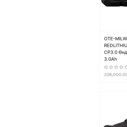
OTE-MILW
REDLITHI
CP3.0 Өнд
3.0Ah
328,000.0