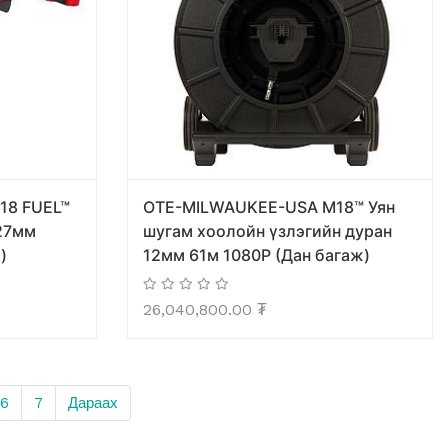
18 FUEL™
OTE-MILWAUKEE-USA M18™ Уян
27мм
шугам хоолойн үзлэгийн дуран
)
12мм 61м 1080P (Дан багаж)
26,040,800.00
₮
6
7
Дараах