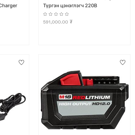
Charger
Түргэн цэнэглэгч 220В
591,000.00
₮