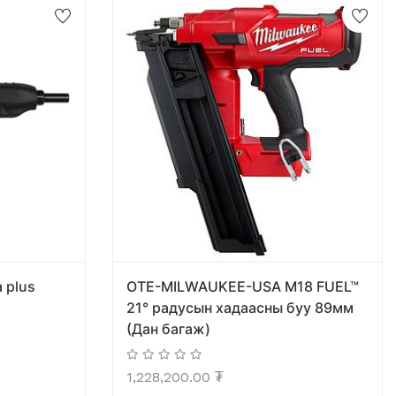
 plus
OTE-MILWAUKEE-USA M18 FUEL™
21° радусын хадаасны буу 89мм
(Дан багаж)
1,228,200.00
₮