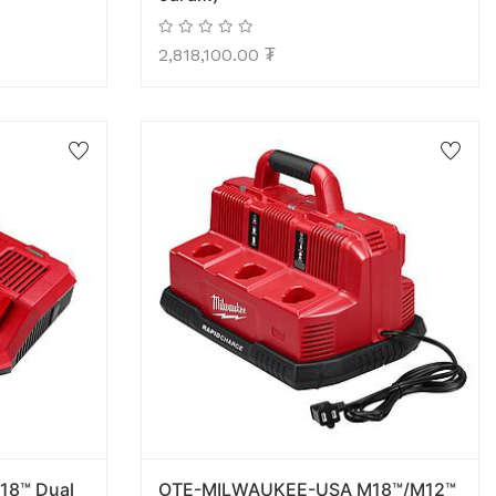
2,818,100.00
₮
8™ Dual
OTE-MILWAUKEE-USA M18™/M12™