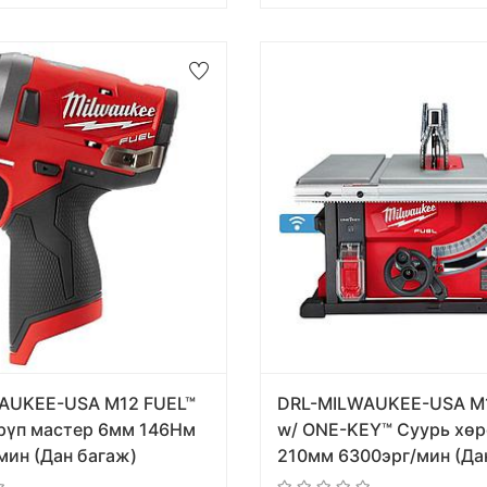
AUKEE-USA M12 FUEL™
DRL-MILWAUKEE-USA M
рүп мастер 6мм 146Нм
w/ ONE-KEY™ Суурь хө
мин (Дан багаж)
210мм 6300эрг/мин (Дан