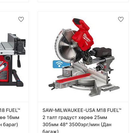
18 FUEL™
SAW-MILWAUKEE-USA M18 FUEL™
рөө 16мм
2 талт градуст хөрөө 25мм
 бараг)
305мм 48° 3500эрг/мин (Дан
багаж)