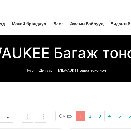
үүд
Манай брэндүүд
Блог
Ажлын Байрууд
Бидэнтэй
AUKEE Багаж тон
Нүүр
Дэлгүүр
MILWAUKEE Багаж тоноглол
Өмнөх
1
2
3
4
5
6