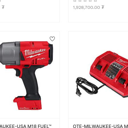
0
₮
1,928,700.00
₮
AUKEE-USA M18 FUEL™
OTE-MILWAUKEE-USA M1