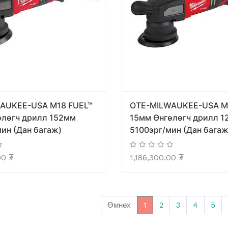
AUKEE-USA M18 FUEL™
OTE-MILWAUKEE-USA M
өлөгч дрилл 152мм
15мм Өнгөлөгч дрилл 1
ин (Дан багаж)
5100эрг/мин (Дан багаж
00
₮
1,186,300.00
₮
Өмнөх
1
2
3
4
5