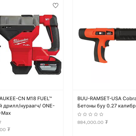
AUKEE-CN M18 FUEL™
BUU-RAMSET-USA Cobra
 дрилл/нураагч/ ONE-
Бетоны буу 0.27 калибр
-Max
884,000.00
₮
.00
₮