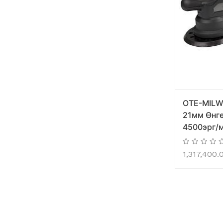
OTE-MILW
21мм Өнг
4500эрг/м
1,317,400.