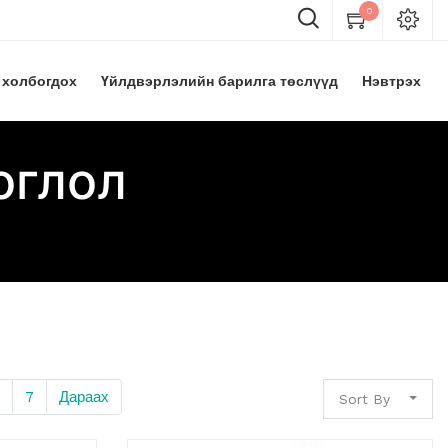
0
 холбогдох
Үйлдвэрлэлийн барилга төслүүд
Нэвтрэх
оглол
7
Дараах
Sort By