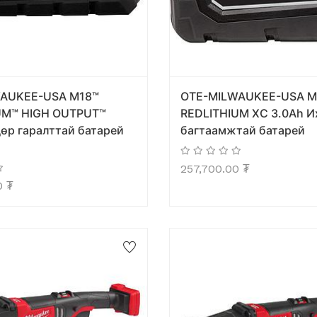
AUKEE-USA M18™
OTE-MILWAUKEE-USA M
UM™ HIGH OUTPUT™
REDLITHIUM XC 3.0Ah И
өр гаралттай батарей
багтаамжтай батарей
257,700.00
₮
0
₮