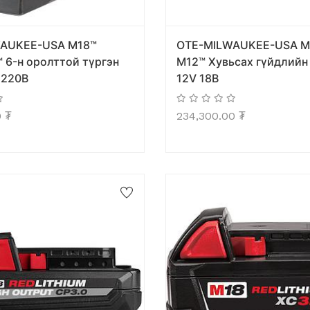
AUKEE-USA M18™
OTE-MILWAUKEE-USA M1
 6-н оролттой түргэн
M12™ Хувьсах гүйдлийн
 220В
12V 18В
0
₮
234,300.00
₮