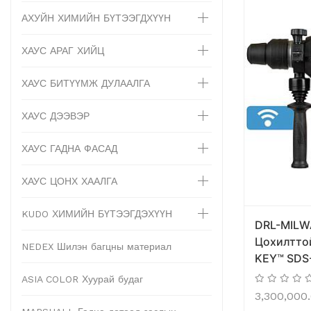
АХУЙН ХИМИЙН БҮТЭЭГДХҮҮН
ХАУС АРАГ ХИЙЦ
ХАУС БИТҮҮМЖ ДУЛААЛГА
ХАУС ДЭЭВЭР
ХАУС ГАДНА ФАСАД
ХАУС ЦОНХ ХААЛГА
KUDO ХИМИЙН БҮТЭЭГДЭХҮҮН
DRL-MILW
Цохилттой
NEDEX Шилэн багцны материал
KEY™ SDS
ASIA COLOR Хуурай будаг
3,300,000