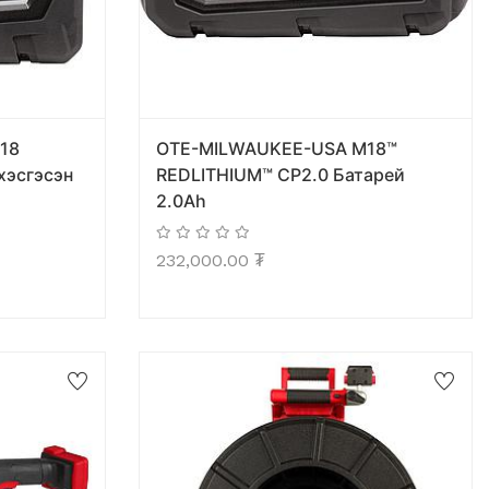
18
OTE-MILWAUKEE-USA M18™
хэсгэсэн
REDLITHIUM™ CP2.0 Батарей
2.0Ah
232,000.00
₮