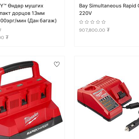
Y™ Өндөр мушгих
Bay Simultaneous Rapid 
пакт дорцов 13мм
220V
00эрг/мин (Дан багаж)
907,800.00
₮
00
₮