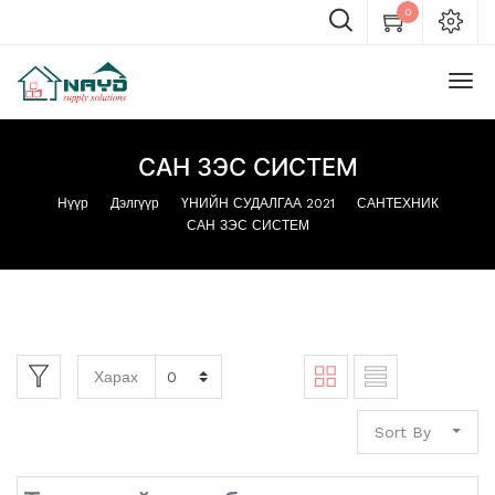
0
САН ЗЭС СИСТЕМ
Нүүр
Дэлгүүр
ҮНИЙН СУДАЛГАА 2021
САНТЕХНИК
САН ЗЭС СИСТЕМ
Харах
Sort By