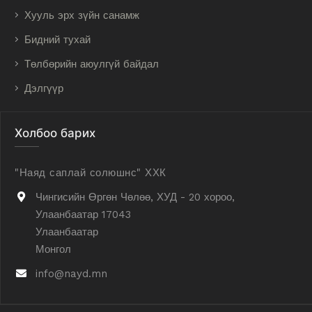
Хууль эрх зүйн санамж
Бидний тухай
Төлбөрийн аюулгүй байдал
Дэлгүүр
Холбоо барих
"Наяд саплай солюшнс" ХХК
Чингисийн Өргөн Чөлөө, ХУД - 20 хороо,
Улаанбаатар 17043
Улаанбаатар
Монгол
info@nayd.mn