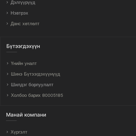
Дэлгүүрүүд
Нэвтрэх
Данс хөтлөлт
Бүтээгдэхүүн
Үнийн уналт
Шинэ Бүтээгдэхүүнүүд
Шилдэг борлуулалт
Холбоо барих 80005185
Манай компани
Хүргэлт