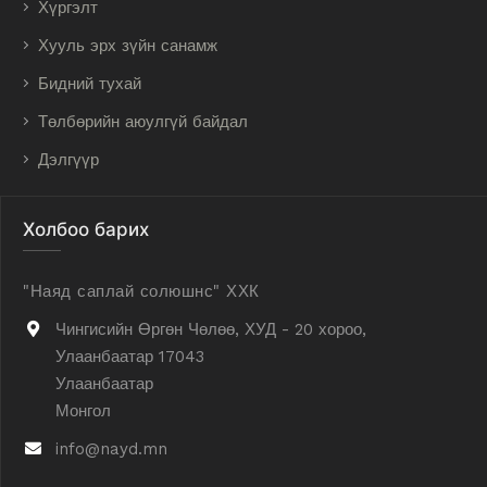
Хүргэлт
Хууль эрх зүйн санамж
Бидний тухай
Төлбөрийн аюулгүй байдал
Дэлгүүр
Холбоо барих
"Наяд саплай солюшнс" ХХК
Чингисийн Өргөн Чөлөө, ХУД - 20 хороо,
Улаанбаатар 17043
Улаанбаатар
Монгол
info@nayd.mn