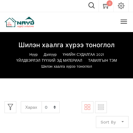
0
Шилэн хаалга хүрээ тоноглол
Нүүр
Дэлгүүр
ҮНИЙН СУДАЛГАА 2021
ҮЙЛДВЭРЛЭЛ ТҮҮХИЙ ЭД МАТЕРИАЛ
ТАВИЛГЫН ТЭМ
Шилэн хаалга хүрээ тоноглол
Харах
Sort By