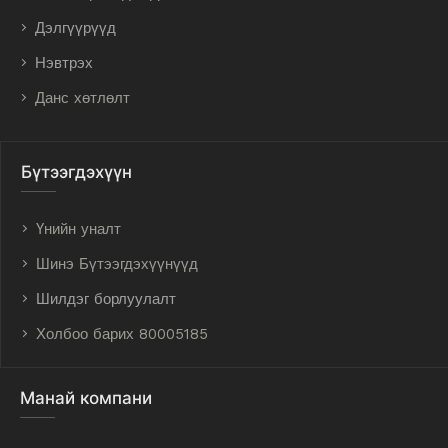
Дэлгүүрүүд
Нэвтрэх
Данс хөтлөлт
Бүтээгдэхүүн
Үнийн уналт
Шинэ Бүтээгдэхүүнүүд
Шилдэг борлуулалт
Холбоо барих 80005185
Манай компани