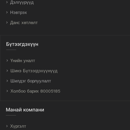
Дэлгүүрүүд
Нэвтрэх
Данс хөтлөлт
Бүтээгдэхүүн
Үнийн уналт
Шинэ Бүтээгдэхүүнүүд
Шилдэг борлуулалт
Холбоо барих 80005185
Манай компани
Хүргэлт