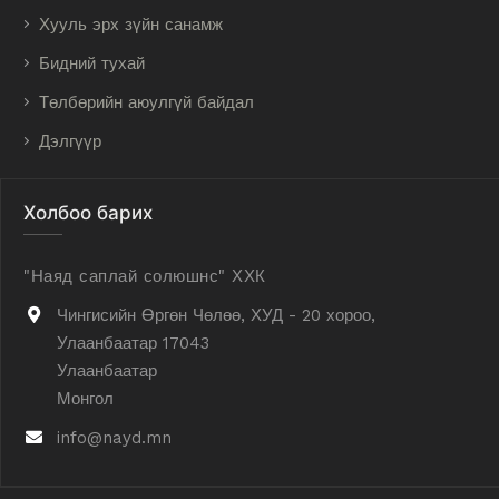
Хууль эрх зүйн санамж
Бидний тухай
Төлбөрийн аюулгүй байдал
Дэлгүүр
Холбоо барих
"Наяд саплай солюшнс" ХХК
Чингисийн Өргөн Чөлөө, ХУД - 20 хороо,
Улаанбаатар 17043
Улаанбаатар
Монгол
info@nayd.mn