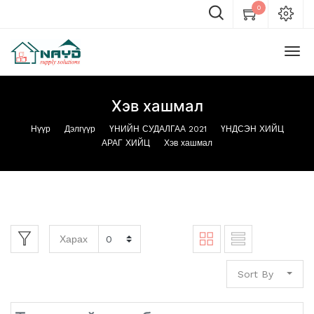
0
Хэв хашмал
Нүүр
Дэлгүүр
ҮНИЙН СУДАЛГАА 2021
ҮНДСЭН ХИЙЦ
АРАГ ХИЙЦ
Хэв хашмал
Харах
Sort By