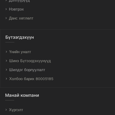
Дэлгүүрүүд
Нэвтрэх
Данс хөтлөлт
Бүтээгдэхүүн
Үнийн уналт
Шинэ Бүтээгдэхүүнүүд
Шилдэг борлуулалт
Холбоо барих 80005185
Манай компани
Хүргэлт