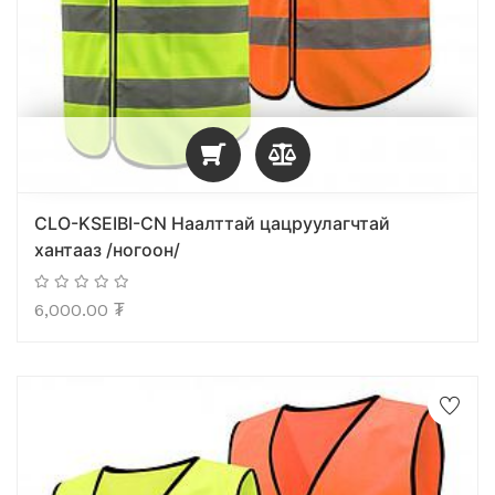
CLO-KSEIBI-CN Наалттай цацруулагчтай
хантааз /ногоон/
6,000.00
₮