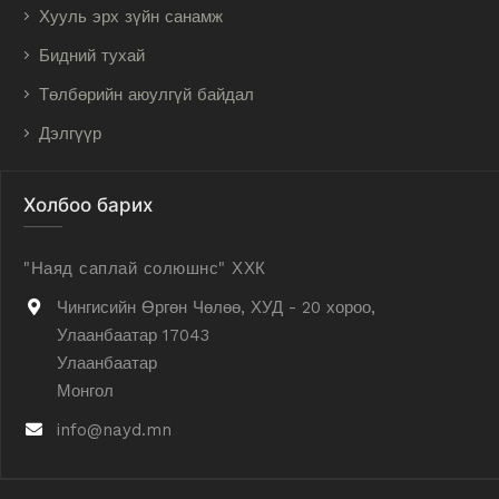
Хууль эрх зүйн санамж
Бидний тухай
Төлбөрийн аюулгүй байдал
Дэлгүүр
Холбоо барих
"Наяд саплай солюшнс" ХХК
Чингисийн Өргөн Чөлөө, ХУД - 20 хороо,
Улаанбаатар 17043
Улаанбаатар
Монгол
info@nayd.mn