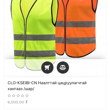
CLO-KSEIBI-CN Наалттай цацруулагчтай
хантааз /шар/
6,000.00
₮