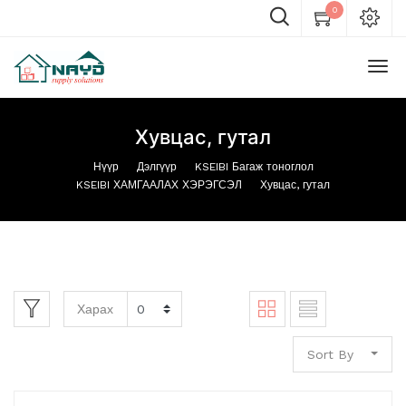
0
Хувцас, гутал
Нүүр
Дэлгүүр
KSEIBI Багаж тоноглол
KSEIBI ХАМГААЛАХ ХЭРЭГСЭЛ
Хувцас, гутал
Харах
Sort By