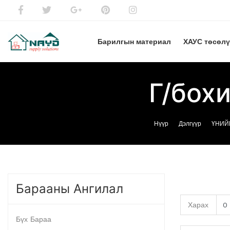
Барилгын материал
ХАУС төсөл
Г/бох
Нүүр
Дэлгүүр
ҮНИЙ
Барааны Ангилал
Харах
Бүх Бараа