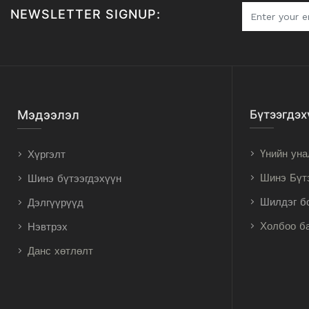
NEWSLETTER SIGNUP:
Мэдээлэл
Бүтээгдэх
Үнийн уна
Хүргэлт
Шинэ Бүт
Шинэ бүтээгдэхүүн
Шилдэг б
Дэлгүүрүүд
Холбоо б
Нэвтрэх
Данс хөтлөлт