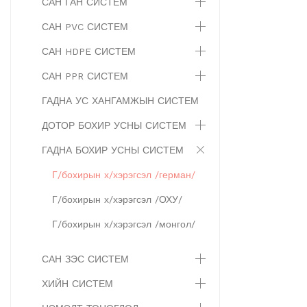
САН ГАН СИСТЕМ
САН PVC СИСТЕМ
САН HDPE СИСТЕМ
САН PPR СИСТЕМ
ГАДНА УС ХАНГАМЖЫН СИСТЕМ
ДОТОР БОХИР УСНЫ СИСТЕМ
ГАДНА БОХИР УСНЫ СИСТЕМ
Г/бохирын х/хэрэгсэл /герман/
Г/бохирын х/хэрэгсэл /ОХУ/
Г/бохирын х/хэрэгсэл /монгол/
САН ЗЭС СИСТЕМ
ХИЙН СИСТЕМ