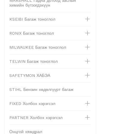
MARSHALL Гадна дотоод заслын
химийн бүтээгдэхүүн
KSEIBI Багаж тоноглол
RONIX Багаж тоноглол
MILWAUKEE Багаж тоноглол
TELWIN Багаж тоноглол
SAFETYMON ХАБЭА
STIHL Бензин хөдөлгүүрт багаж
FIXED Холбох хэрэгсэл
PARTNER Холбох хэрэгсэл
Онцгой хямдрал