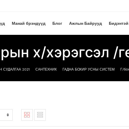
үүд
Манай брэндүүд
Блог
Ажлын Байрууд
Бидэнтэй
ирын х/хэрэгсэл /г
Н СУДАЛГАА 2021
САНТЕХНИК
ГАДНА БОХИР УСНЫ СИСТЕМ
Г/бо