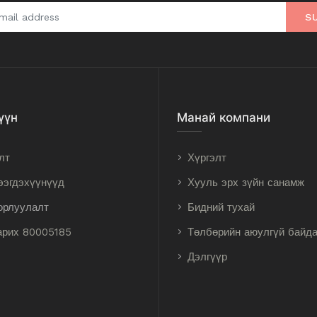
S
үүн
Манай компани
лт
Хүргэлт
ээгдэхүүнүүд
Хууль эрх зүйн санамж
орлуулалт
Бидний тухай
арих 80005185
Төлбөрийн аюулгүй байд
Дэлгүүр