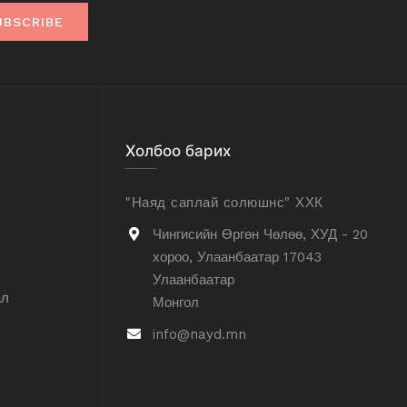
UBSCRIBE
Холбоо барих
"Наяд саплай солюшнс" ХХК
Чингисийн Өргөн Чөлөө, ХУД - 20
хороо, Улаанбаатар 17043
Улаанбаатар
ал
Монгол
info@nayd.mn