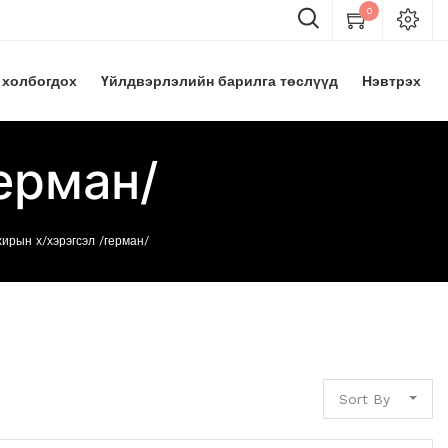
0
 холбогдох
Үйлдвэрлэлийн барилга төслүүд
Нэвтрэх
ерман/
хирын х/хэрэгсэл /герман/
Sort By