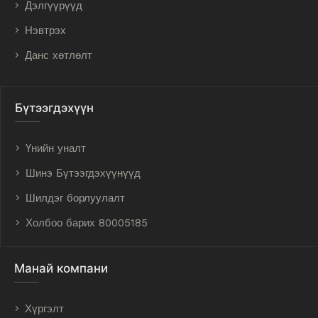
Дэлгүүрүүд
Нэвтрэх
Данс хөтлөлт
Бүтээгдэхүүн
Үнийн уналт
Шинэ Бүтээгдэхүүнүүд
Шилдэг борлуулалт
Холбоо барих 80005185
Манай компани
Хүргэлт