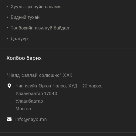
Хууль эрх зүйн санамж
Бидний тухай
Төлбөрийн аюулгүй байдал
Дэлгүүр
Холбоо барих
"Наяд саплай солюшнс" ХХК
Чингисийн Өргөн Чөлөө, ХУД - 20 хороо,
Улаанбаатар 17043
Улаанбаатар
Монгол
info@nayd.mn