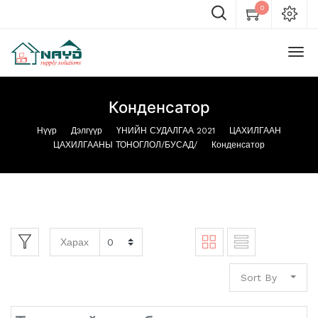
0
Конденсатор
Нүүр
Дэлгүүр
ҮНИЙН СУДАЛГАА 2021
ЦАХИЛГААН
ЦАХИЛГААНЫ ТОНОГЛОЛ/БУСАД/
Конденсатор
Харах
Sort By