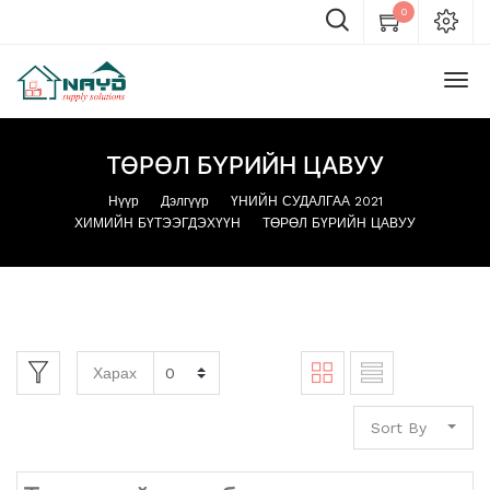
0
ТӨРӨЛ БҮРИЙН ЦАВУУ
Нүүр
Дэлгүүр
ҮНИЙН СУДАЛГАА 2021
ХИМИЙН БҮТЭЭГДЭХҮҮН
ТӨРӨЛ БҮРИЙН ЦАВУУ
Харах
Sort By