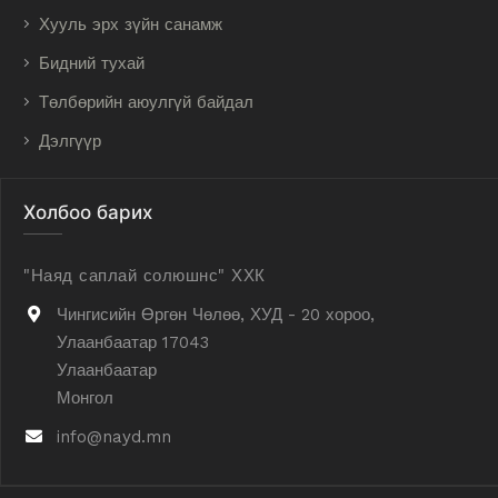
Хууль эрх зүйн санамж
Бидний тухай
Төлбөрийн аюулгүй байдал
Дэлгүүр
Холбоо барих
"Наяд саплай солюшнс" ХХК
Чингисийн Өргөн Чөлөө, ХУД - 20 хороо,
Улаанбаатар 17043
Улаанбаатар
Монгол
info@nayd.mn