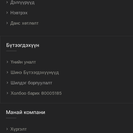
Дэлгүүрүүд
Нэвтрэх
Данс хөтлөлт
Бүтээгдэхүүн
Үнийн уналт
Шинэ Бүтээгдэхүүнүүд
Шилдэг борлуулалт
Холбоо барих 80005185
Манай компани
Хүргэлт