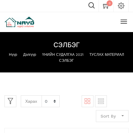
0
СЭЛБЭГ
Нүүр
Дэлгүүр
ҮНИЙН СУДАЛГАА 2021
ТУСЛАХ МАТЕРИАЛ
СЭЛБЭГ
Харах
Sort By