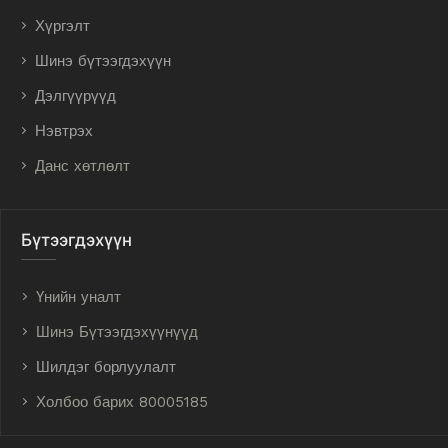
Хүргэлт
Шинэ бүтээгдэхүүн
Дэлгүүрүүд
Нэвтрэх
Данс хөтлөлт
Бүтээгдэхүүн
Үнийн уналт
Шинэ Бүтээгдэхүүнүүд
Шилдэг борлуулалт
Холбоо барих 80005185