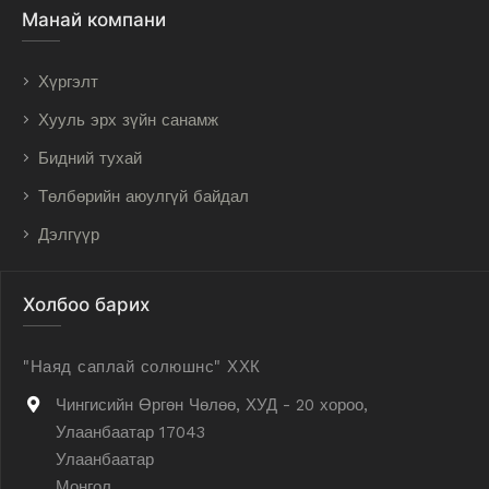
Манай компани
Хүргэлт
Хууль эрх зүйн санамж
Бидний тухай
Төлбөрийн аюулгүй байдал
Дэлгүүр
Холбоо барих
"Наяд саплай солюшнс" ХХК
Чингисийн Өргөн Чөлөө, ХУД - 20 хороо,
Улаанбаатар 17043
Улаанбаатар
Монгол