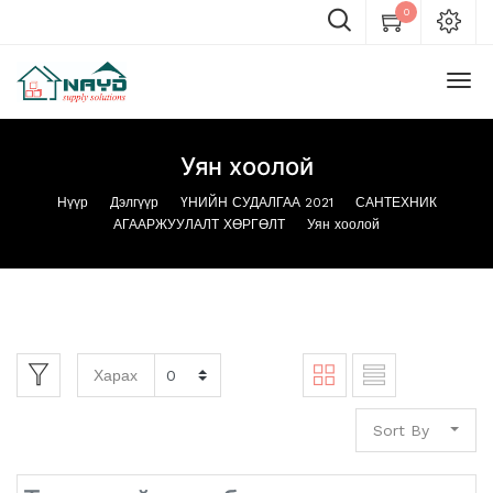
0
Уян хоолой
Нүүр
Дэлгүүр
ҮНИЙН СУДАЛГАА 2021
САНТЕХНИК
АГААРЖУУЛАЛТ ХӨРГӨЛТ
Уян хоолой
Харах
Sort By