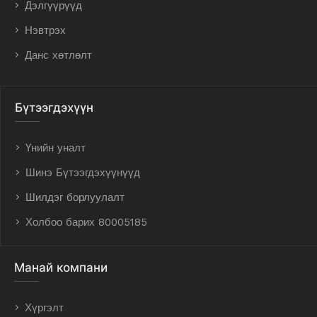
Дэлгүүрүүд
Нэвтрэх
Данс хөтлөлт
Бүтээгдэхүүн
Үнийн уналт
Шинэ Бүтээгдэхүүнүүд
Шилдэг борлуулалт
Холбоо барих 80005185
Манай компани
Хүргэлт