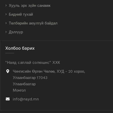
Хууль эрх зүйн санамж
Бидний тухай
Төлбөрийн аюулгүй байдал
Дэлгүүр
Холбоо барих
"Наяд саплай солюшнс" ХХК
Чингисийн Өргөн Чөлөө, ХУД - 20 хороо,
Улаанбаатар 17043
Улаанбаатар
Монгол
info@nayd.mn