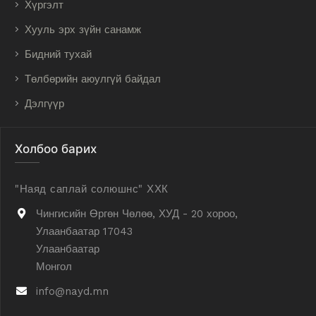
Хүргэлт
Хууль эрх зүйн санамж
Бидний тухай
Төлбөрийн аюулгүй байдал
Дэлгүүр
Холбоо барих
"Наяд саплай солюшнс" ХХК
Чингисийн Өргөн Чөлөө, ХУД - 20 хороо,
Улаанбаатар 17043
Улаанбаатар
Монгол
info@nayd.mn