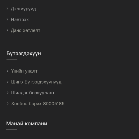
Дэлгүүрүүд
Нэвтрэх
Данс хөтлөлт
Бүтээгдэхүүн
Үнийн уналт
Шинэ Бүтээгдэхүүнүүд
Шилдэг борлуулалт
Холбоо барих 80005185
Манай компани