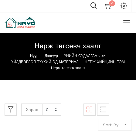
0
Нерж төгсөвч хаалт
Нүүр
Дэлгүүр
ҮНИЙН СУДАЛГАА 2021
ҮЙЛДВЭРЛЭЛ ТҮҮХИЙ ЭД МАТЕРИАЛ
НЕРЖ ХИЙЦИЙН ТЭМ
Нерж төгсөвч хаалт
Харах
Sort By