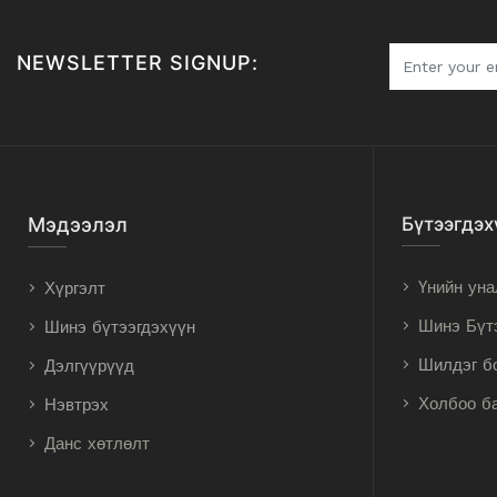
NEWSLETTER SIGNUP:
Мэдээлэл
Бүтээгдэх
Үнийн уна
Хүргэлт
Шинэ Бүт
Шинэ бүтээгдэхүүн
Шилдэг б
Дэлгүүрүүд
Холбоо б
Нэвтрэх
Данс хөтлөлт