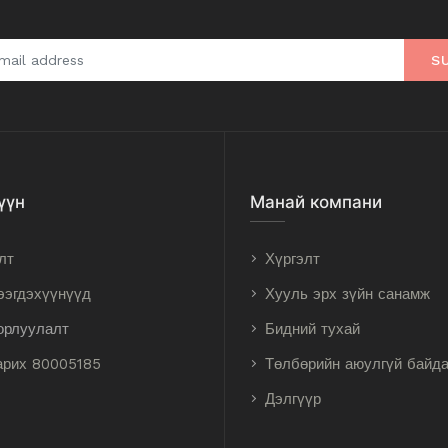
S
үүн
Манай компани
лт
Хүргэлт
ээгдэхүүнүүд
Хууль эрх зүйн санамж
орлуулалт
Бидний тухай
арих 80005185
Төлбөрийн аюулгүй байд
Дэлгүүр