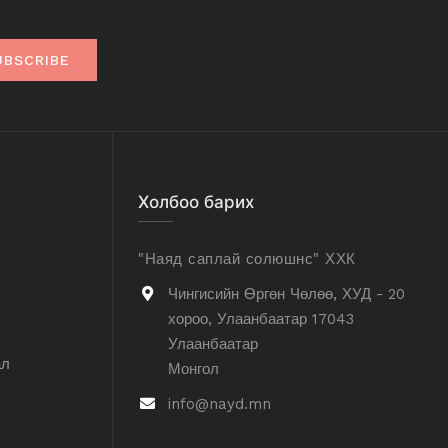
UBSCRIBE
Холбоо барих
"Наяд саплай солюшнс" ХХК
Чингисийн Өргөн Чөлөө, ХУД - 20
хороо, Улаанбаатар 17043
Улаанбаатар
ал
Монгол
info@nayd.mn