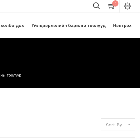
0
 холбогдох
Үйлдвэрлэлийн барилга төслүүд
Нэвтрэх
сны тоолуур
Sort By