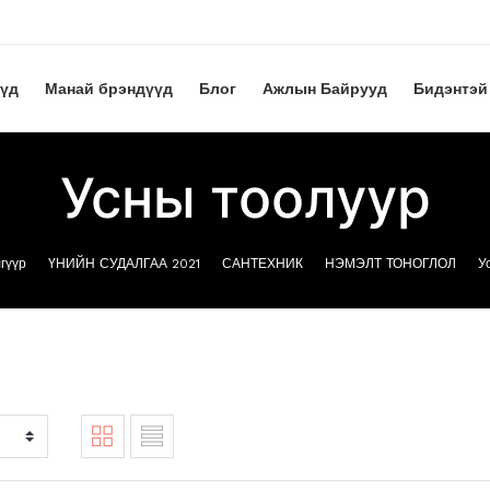
үүд
Манай брэндүүд
Блог
Ажлын Байрууд
Бидэнтэй
Усны тоолуур
гүүр
ҮНИЙН СУДАЛГАА 2021
САНТЕХНИК
НЭМЭЛТ ТОНОГЛОЛ
У