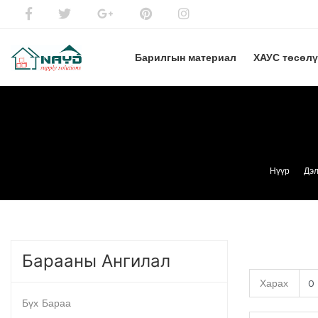
Барилгын материал
ХАУС төсөл
Нүүр
Дэл
Барааны Ангилал
Харах
Бүх Бараа