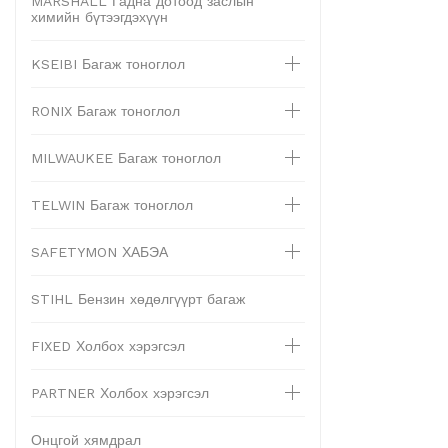
MARSHALL Гадна дотоод заслын
химийн бүтээгдэхүүн
KSEIBI Багаж тоноглол
RONIX Багаж тоноглол
MILWAUKEE Багаж тоноглол
TELWIN Багаж тоноглол
SAFETYMON ХАБЭА
STIHL Бензин хөдөлгүүрт багаж
FIXED Холбох хэрэгсэл
PARTNER Холбох хэрэгсэл
Онцгой хямдрал