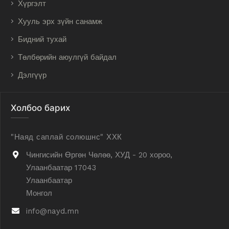
Хүргэлт
Хууль эрх зүйн санамж
Бидний тухай
Төлбөрийн аюулгүй байдал
Дэлгүүр
Холбоо барих
"Наяд саплай солюшнс" ХХК
Чингисийн Өргөн Чөлөө, ХУД - 20 хороо,
Улаанбаатар 17043
Улаанбаатар
Монгол
info@nayd.mn