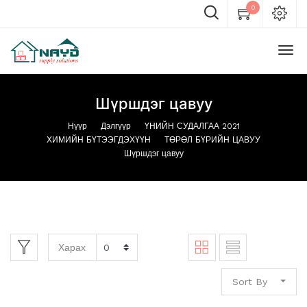
0
Шүршдэг цавуу
Нүүр
Дэлгүүр
ҮНИЙН СУДАЛГАА 2021
ХИМИЙН БҮТЭЭГДЭХҮҮН
ТӨРӨЛ БҮРИЙН ЦАВУУ
Шүршдэг цавуу
Харах
Sort By