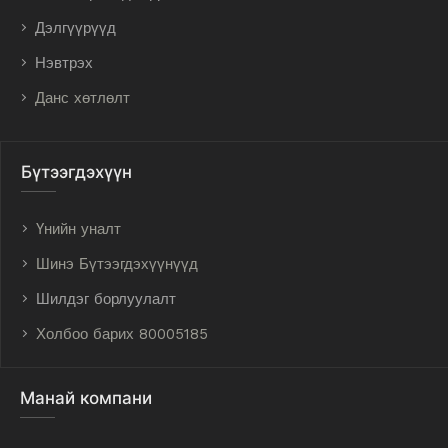
Дэлгүүрүүд
Нэвтрэх
Данс хөтлөлт
Бүтээгдэхүүн
Үнийн уналт
Шинэ Бүтээгдэхүүнүүд
Шилдэг борлуулалт
Холбоо барих 80005185
Манай компани