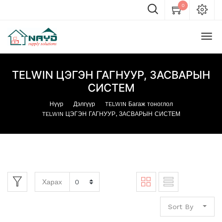
0
TELWIN ЦЭГЭН ГАГНУУР, ЗАСВАРЫН
СИСТЕМ
Нүүр
Дэлгүүр
TELWIN Багаж тоноглол
TELWIN ЦЭГЭН ГАГНУУР, ЗАСВАРЫН СИСТЕМ
Харах
Sort By