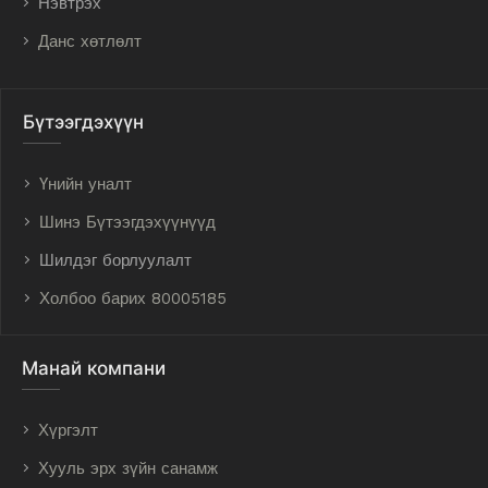
Нэвтрэх
Данс хөтлөлт
Бүтээгдэхүүн
Үнийн уналт
Шинэ Бүтээгдэхүүнүүд
Шилдэг борлуулалт
Холбоо барих 80005185
Манай компани
Хүргэлт
Хууль эрх зүйн санамж