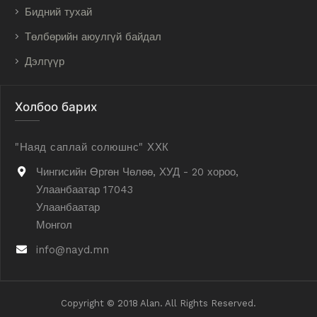
Бидний тухай
Төлбөрийн аюулгүй байдал
Дэлгүүр
Холбоо барих
"Наяд саплай солюшнс" ХХК
Чингисийн Өргөн Чөлөө, ХУД - 20 хороо,
Улаанбаатар 17043
Улаанбаатар
Монгол
info@nayd.mn
Copyright © 2018 Alan. All Rights Reserved.