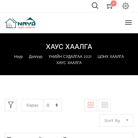
0
ХАУС ХААЛГА
Нүүр
Дэлгүүр
ҮНИЙН СУДАЛГАА 2021
ЦОНХ ХААЛГА
ХАУС ХААЛГА
Харах
Sort By