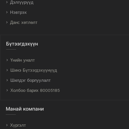
Дэлгүүрүүд
Нэвтрэх
Данс хөтлөлт
Бүтээгдэхүүн
Үнийн уналт
Шинэ Бүтээгдэхүүнүүд
Шилдэг борлуулалт
Холбоо барих 80005185
Манай компани
Хүргэлт