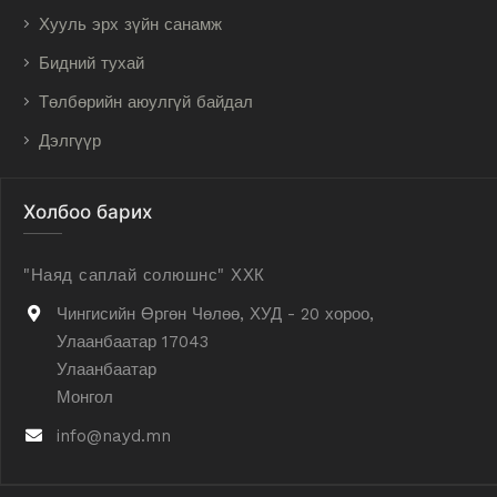
Хууль эрх зүйн санамж
Бидний тухай
Төлбөрийн аюулгүй байдал
Дэлгүүр
Холбоо барих
"Наяд саплай солюшнс" ХХК
Чингисийн Өргөн Чөлөө, ХУД - 20 хороо,
Улаанбаатар 17043
Улаанбаатар
Монгол
info@nayd.mn