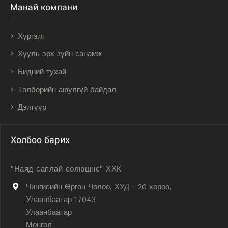
Манай компани
Хүргэлт
Хууль эрх зүйн санамж
Бидний тухай
Төлбөрийн аюулгүй байдал
Дэлгүүр
Холбоо барих
"Наяд саплай солюшнс" ХХК
Чингисийн Өргөн Чөлөө, ХУД - 20 хороо,
Улаанбаатар 17043
Улаанбаатар
Монгол