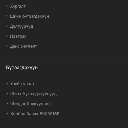
Хүргэлт
Шинэ бүтээгдэхүүн
Дэлгүүрүүд
Нэвтрэх
Данс хөтлөлт
Бүтээгдэхүүн
Үнийн уналт
Шинэ Бүтээгдэхүүнүүд
Шилдэг борлуулалт
Холбоо барих 80005185