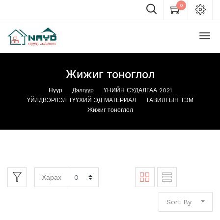
0
Жижиг тоноглол
Нүүр
Дэлгүүр
ҮНИЙН СУДАЛГАА 2021
ҮЙЛДВЭРЛЭЛ ТҮҮХИЙ ЭД МАТЕРИАЛ
ТАВИЛГЫН ТЭМ
Жижиг тоноглол
Харах
Sort By