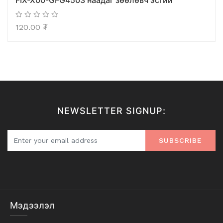
FIX-X00-GFG4503 наадаг зөөлөвч эсгий
120.00
₮
NEWSLETTER SIGNUP:
SUBSCRIBE
Мэдээлэл