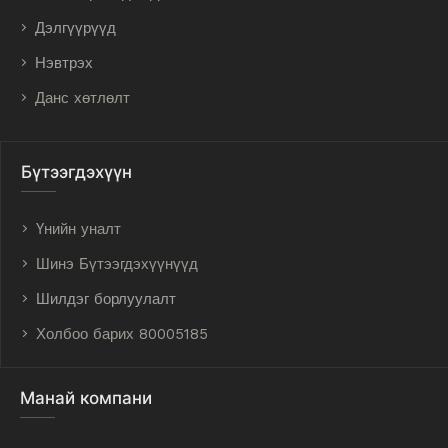
Дэлгүүрүүд
Нэвтрэх
Данс хөтлөлт
Бүтээгдэхүүн
Үнийн уналт
Шинэ Бүтээгдэхүүнүүд
Шилдэг борлуулалт
Холбоо барих 80005185
Манай компани