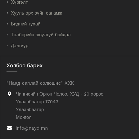
Хүргэлт
Хууль эрх зүйн санамж
Бидний тухай
Төлбөрийн аюулгүй байдал
Дэлгүүр
Холбоо барих
"Наяд саплай солюшнс" ХХК
Чингисийн Өргөн Чөлөө, ХУД - 20 хороо,
Улаанбаатар 17043
Улаанбаатар
Монгол
info@nayd.mn