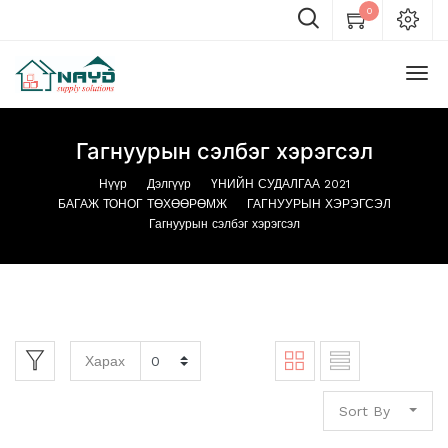
0
Гагнуурын сэлбэг хэрэгсэл
Нүүр
Дэлгүүр
ҮНИЙН СУДАЛГАА 2021
БАГАЖ ТОНОГ ТӨХӨӨРӨМЖ
ГАГНУУРЫН ХЭРЭГСЭЛ
Гагнуурын сэлбэг хэрэгсэл
Харах
Sort By